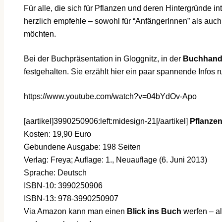
Für alle, die sich für Pflanzen und deren Hintergründe in
herzlich empfehle – sowohl für “AnfängerInnen” als auch
möchten.
Bei der Buchpräsentation in Gloggnitz, in der
Buchhandl
festgehalten. Sie erzählt hier ein paar spannende Infos
https://www.youtube.com/watch?v=04bYdOv-Apo
[aartikel]3990250906:left:midesign-21[/aartikel]
Pflanze
Kosten: 19,90 Euro
Gebundene Ausgabe: 198 Seiten
Verlag: Freya; Auflage: 1., Neuauflage (6. Juni 2013)
Sprache: Deutsch
ISBN-10: 3990250906
ISBN-13: 978-3990250907
Via Amazon kann man einen
Blick ins Buch
werfen – al