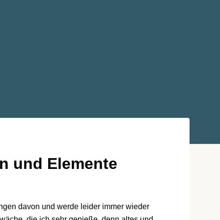
n und Elemente
ngen davon und werde leider immer wieder
wäche, die ich sehr genieße, denn altes und