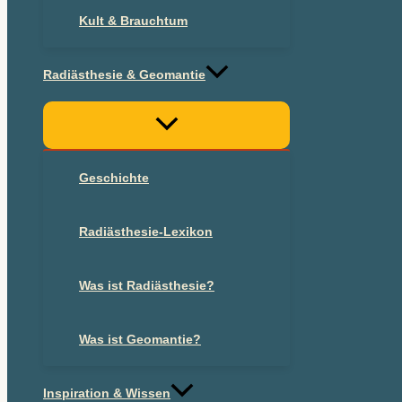
Kult & Brauchtum
Radiästhesie & Geomantie
Geschichte
Radiästhesie-Lexikon
Was ist Radiästhesie?
Was ist Geomantie?
Inspiration & Wissen