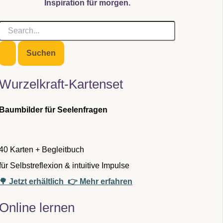
Inspiration für morgen.
S
u
c
h
e
n
Wurzelkraft-Kartenset
n
a
c
Baumbilder für Seelenfragen
h
:
40 Karten + Begleitbuch
für Selbstreflexion & intuitive Impulse
🌳 Jetzt erhältlich
👉 Mehr erfahren
Online lernen