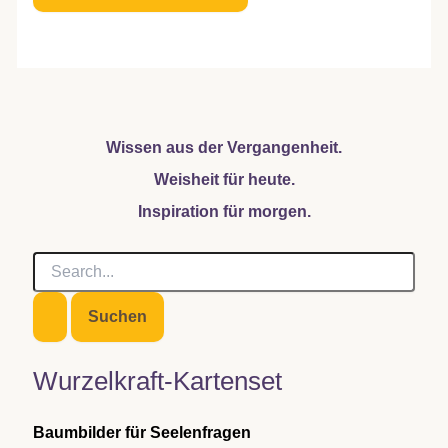
Wissen aus der Vergangenheit.
Weisheit für heute.
Inspiration für morgen.
S
u
c
h
e
n
Wurzelkraft-Kartenset
n
a
c
Baumbilder für Seelenfragen
h