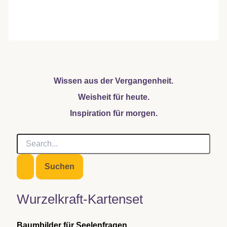
Wissen aus der Vergangenheit.
Weisheit für heute.
Inspiration für morgen.
S
u
c
h
e
n
Wurzelkraft-Kartenset
n
a
c
Baumbilder für Seelenfragen