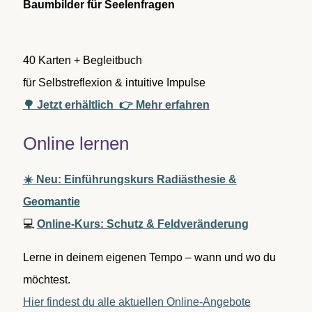
Baumbilder für Seelenfragen
h
:
40 Karten + Begleitbuch
für Selbstreflexion & intuitive Impulse
🌳 Jetzt erhältlich
👉 Mehr erfahren
Online lernen
☀️ Neu: Einführungskurs Radiästhesie &
Geomantie
💻
Online-Kurs: Schutz & Feldveränderung
Lerne in deinem eigenen Tempo – wann und wo du
möchtest.
Hier findest du alle aktuellen Online-Angebote