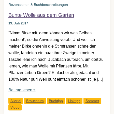
Rezensionen & Buchbeschreibungen
Bunte Wolle aus dem Garten
19. Juli 2017
“Nimm Birke mit, denn können wir was Gelbes
machen!“, so die Anweisung vorab. Und weil ich
meiner Birke ohnehin die Stirnfransen schneiden
wollte, landeten ein paar ihrer Zweige in meiner
Tasche, ehe ich nach Buchbach aufbrach, um dort zu
lernen, wie man Wolle mit Pflanzen färbt. Mit
Pflanzenfarben färben? Einfacher als gedacht und
100% Natur pur! Weil bunt einfach schöner ist, je […]
Bunte
Beitrag lesen »
Wolle
Allerlei
Brauchtum
Buchtipp
Linktipp
Sommer
aus
Video
dem