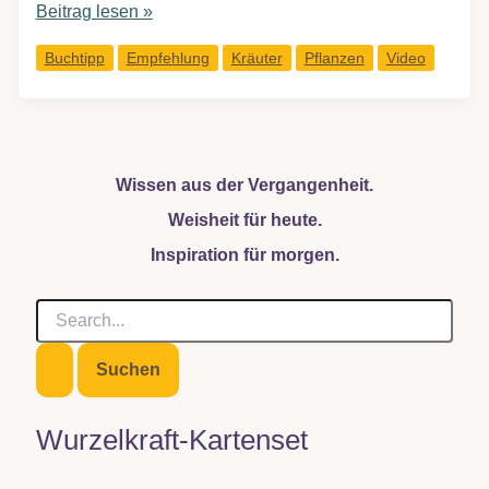
Buchempfehlung:
Beitrag lesen »
Pflanzen
Buchtipp
Empfehlung
Kräuter
Pflanzen
Video
und
Elemente
Wissen aus der Vergangenheit.
Weisheit für heute.
Inspiration für morgen.
S
u
c
h
e
n
Wurzelkraft-Kartenset
n
a
c