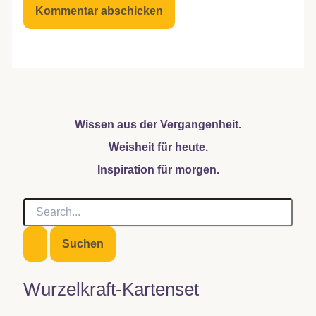
Wissen aus der Vergangenheit.
Weisheit für heute.
Inspiration für morgen.
S
u
c
h
e
n
Wurzelkraft-Kartenset
n
a