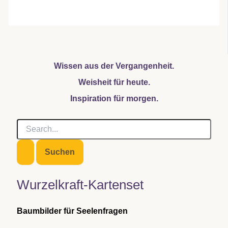
Wissen aus der Vergangenheit.
Weisheit für heute.
Inspiration für morgen.
S
u
c
h
e
n
Wurzelkraft-Kartenset
n
a
c
Baumbilder für Seelenfragen
h
: