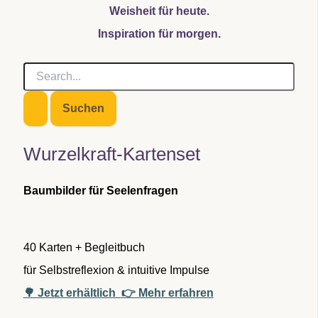
Weisheit für heute.
Inspiration für morgen.
S
u
c
h
e
n
Wurzelkraft-Kartenset
n
a
c
Baumbilder für Seelenfragen
h
:
40 Karten + Begleitbuch
für Selbstreflexion & intuitive Impulse
🌳 Jetzt erhältlich
👉 Mehr erfahren