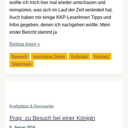
wollte ich mich hier mal wieder umschauen und
reinspüren, was sich im Lauf der Zeit verändert hat.
Auch haben mir einige KKP-LeserInnen Tipps und
Infos gegeben, denen ich nachgehen wollte. Mein
erster Bericht stammt ja
Mariazell:
Beitrag lesen »
Die
Bauwerk
besondere Steine
Kraftplatz
Kultplatz
heilige
Steiermark
Quelle
und
der
verlorene
Ursprung
Kraftplätze & Geomantie
Prag: zu Besuch bei einer Königin
9. Januar 2014