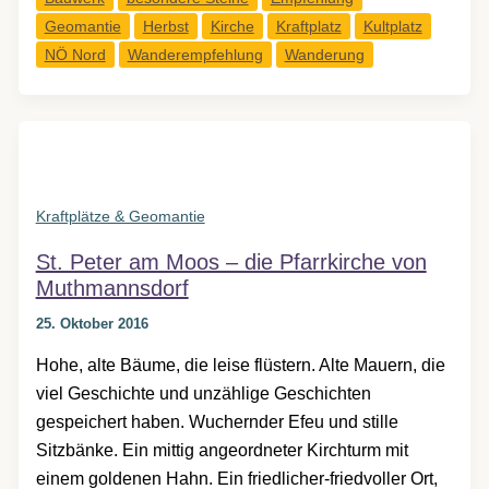
in
Geomantie
Herbst
Kirche
Kraftplatz
Kultplatz
und
NÖ Nord
Wanderempfehlung
Wanderung
um
Eggenburg
Kraftplätze & Geomantie
St. Peter am Moos – die Pfarrkirche von
Muthmannsdorf
25. Oktober 2016
Hohe, alte Bäume, die leise flüstern. Alte Mauern, die
viel Geschichte und unzählige Geschichten
gespeichert haben. Wuchernder Efeu und stille
Sitzbänke. Ein mittig angeordneter Kirchturm mit
einem goldenen Hahn. Ein friedlicher-friedvoller Ort,