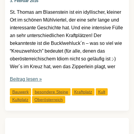
3. Februar 2016
St. Thomas am Blasenstein ist ein idyllischer, kleiner
Ort im schönen Mühlviertel, der eine sehr lange und
interessante Geschichte hat. Und eine intensive Fülle
an sehr unterschiedlichen Kraftplätzen! Der
bekannteste ist die Bucklwehluck´n – was so viel wie
“Kreuzwehloch” bedeutet (für alle, denen das
oberösterreichischem Idiom nicht so geläufig ist ;-)
Wer´s im Kreuz hat, wen das Zipperlein plagt, wer
St.
Beitrag lesen »
Thomas
Bauwerk
besondere Steine
Kraftplatz
Kult
am
Kultplatz
Oberösterreich
Blasenstein
und
die
Bucklwehluck
´n