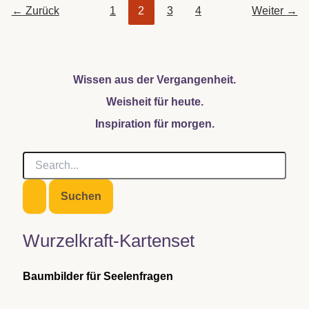
←
Zurück
1
2
3
4
Weiter
→
Wissen aus der Vergangenheit.
Weisheit für heute.
Inspiration für morgen.
S
u
c
h
e
n
Wurzelkraft-Kartenset
n
a
c
Baumbilder für Seelenfragen
h
: