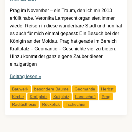
Prag im November – ein Traum, den ich mir 2013
erfüllt habe. Veronika Lamprecht organisiert immer
wieder Reisen in diese wunderbare Stadt und nun hat
es auch für mich einmal gepasst: Ein Besuch bei der
Königin an der Moldau. Prag hat gerade im Bereich
Kraftplatz – Geomantie – Geschichte viel zu bieten.
Hinzu kommt der ganz eigene Zauber dieser
einzigartigen
Prag:
Beitrag lesen »
zu
Bauwerk
besondere Bäume
Geomantie
Herbst
Besuch
Kirche
Kraftplatz
Kultplatz
Landschaft
Prag
bei
Radiästhesie
Rückblick
Tschechien
einer
Königin