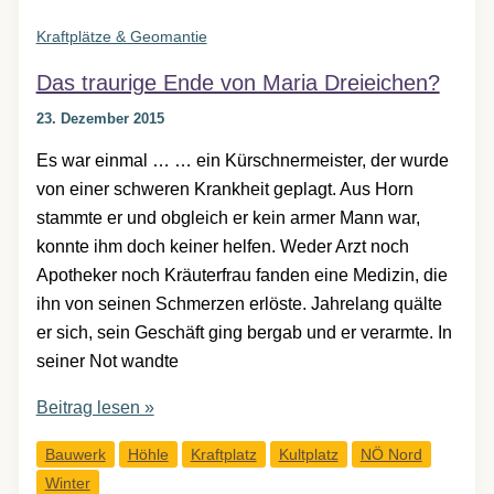
Kraftplätze & Geomantie
Das traurige Ende von Maria Dreieichen?
23. Dezember 2015
Es war einmal … … ein Kürschnermeister, der wurde
von einer schweren Krankheit geplagt. Aus Horn
stammte er und obgleich er kein armer Mann war,
konnte ihm doch keiner helfen. Weder Arzt noch
Apotheker noch Kräuterfrau fanden eine Medizin, die
ihn von seinen Schmerzen erlöste. Jahrelang quälte
er sich, sein Geschäft ging bergab und er verarmte. In
seiner Not wandte
Das
Beitrag lesen »
traurige
Bauwerk
Höhle
Kraftplatz
Kultplatz
NÖ Nord
Ende
Winter
von