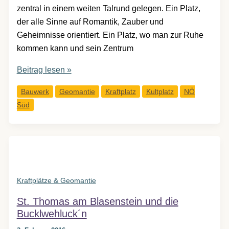
zentral in einem weiten Talrund gelegen. Ein Platz,
der alle Sinne auf Romantik, Zauber und
Geheimnisse orientiert. Ein Platz, wo man zur Ruhe
kommen kann und sein Zentrum
St.
Beitrag lesen »
Peter
Bauwerk
Geomantie
Kraftplatz
Kultplatz
NÖ
am
Süd
Moos
–
die
Pfarrkirche
von
Muthmannsdorf
Kraftplätze & Geomantie
St. Thomas am Blasenstein und die
Bucklwehluck´n