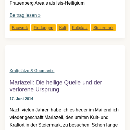
Frauenberg Areals als Isis-Heiligtum
Die
Beitrag lesen »
stillende
Bauwerk
Findungen
Kult
Kultplatz
Steiermark
Isis
vom
Frauenberg
Kraftplätze & Geomantie
Mariazell: Die heilige Quelle und der
verlorene Ursprung
17. Juni 2014
Nach vielen Jahren habe ich es heuer im Mai endlich
wieder geschafft Mariazell, den uralten Kult- und
Kraftort in der Steiermark, zu besuchen. Schon lange