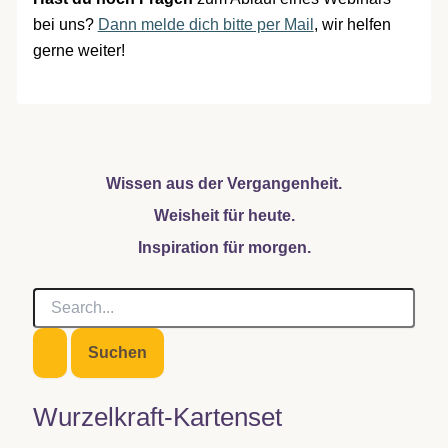
bei uns?
Dann melde dich bitte per Mail
, wir helfen
gerne weiter!
Wissen aus der Vergangenheit.
Weisheit für heute.
Inspiration für morgen.
S
u
c
h
e
n
Wurzelkraft-Kartenset
n
a