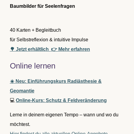
c
Baumbilder für Seelenfragen
h
:
40 Karten + Begleitbuch
für Selbstreflexion & intuitive Impulse
🌳 Jetzt erhältlich
👉 Mehr erfahren
Online lernen
☀️ Neu: Einführungskurs Radiästhesie &
Geomantie
💻
Online-Kurs: Schutz & Feldveränderung
Lerne in deinem eigenen Tempo – wann und wo du
möchtest.
Hier findest du alle aktuellen Online-Angebote