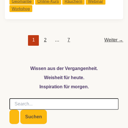
Geomantie
Online-Kurs
Räuchern
Webinar
Kurs:
Workshop
Geomantisch
Räuchern
1
2
…
7
Weiter
→
Wissen aus der Vergangenheit.
Weisheit für heute.
Inspiration für morgen.
S
u
c
h
e