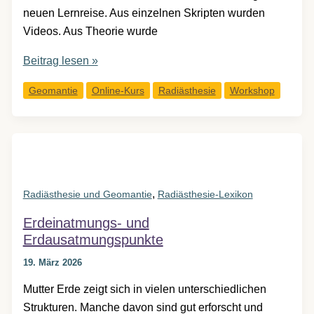
neuen Lernreise. Aus einzelnen Skripten wurden
Videos. Aus Theorie wurde
Die
Beitrag lesen »
Welt
Geomantie
Online-Kurs
Radiästhesie
Workshop
mit
neuen
Augen
sehen
–
unser
,
Radiästhesie und Geomantie
Radiästhesie-Lexikon
neuer
Erdeinatmungs- und
Online-
Erdausatmungspunkte
Einführungskurs
ist
19. März 2026
da
Mutter Erde zeigt sich in vielen unterschiedlichen
Strukturen. Manche davon sind gut erforscht und