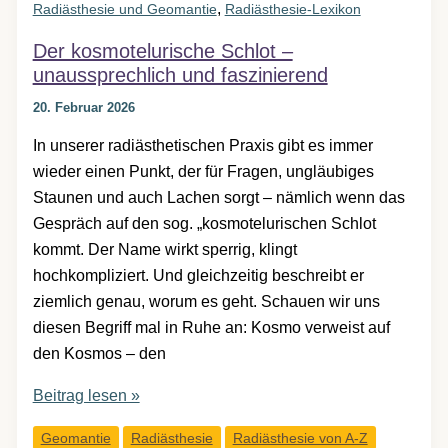
,
Radiästhesie und Geomantie
Radiästhesie-Lexikon
Der kosmotelurische Schlot –
unaussprechlich und faszinierend
20. Februar 2026
In unserer radiästhetischen Praxis gibt es immer
wieder einen Punkt, der für Fragen, ungläubiges
Staunen und auch Lachen sorgt – nämlich wenn das
Gespräch auf den sog. „kosmotelurischen Schlot
kommt. Der Name wirkt sperrig, klingt
hochkompliziert. Und gleichzeitig beschreibt er
ziemlich genau, worum es geht. Schauen wir uns
diesen Begriff mal in Ruhe an: Kosmo verweist auf
den Kosmos – den
Der
Beitrag lesen »
kosmotelurische
Geomantie
Radiästhesie
Radiästhesie von A-Z
Schlot