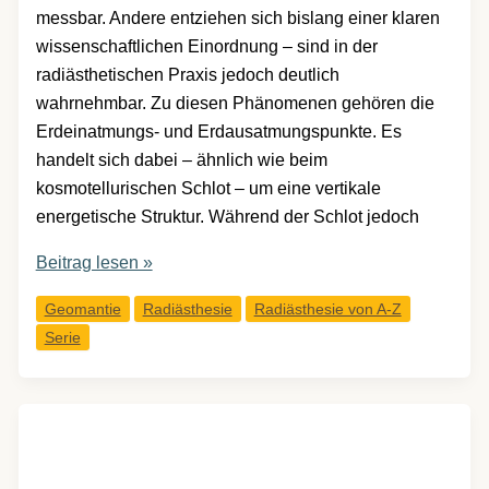
messbar. Andere entziehen sich bislang einer klaren
wissenschaftlichen Einordnung – sind in der
radiästhetischen Praxis jedoch deutlich
wahrnehmbar. Zu diesen Phänomenen gehören die
Erdeinatmungs- und Erdausatmungspunkte. Es
handelt sich dabei – ähnlich wie beim
kosmotellurischen Schlot – um eine vertikale
energetische Struktur. Während der Schlot jedoch
Erdeinatmungs-
Beitrag lesen »
und
Geomantie
Radiästhesie
Radiästhesie von A-Z
Erdausatmungspunkte
Serie