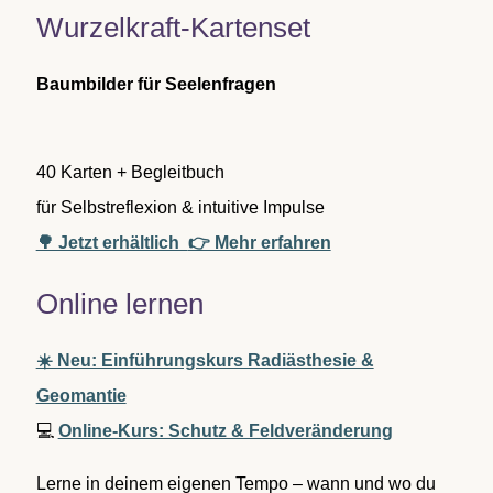
n
Wurzelkraft-Kartenset
n
a
c
Baumbilder für Seelenfragen
h
:
40 Karten + Begleitbuch
für Selbstreflexion & intuitive Impulse
🌳 Jetzt erhältlich
👉 Mehr erfahren
Online lernen
☀️ Neu: Einführungskurs Radiästhesie &
Geomantie
💻
Online-Kurs: Schutz & Feldveränderung
Lerne in deinem eigenen Tempo – wann und wo du