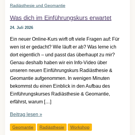
Radiästhesie und Geomantie
Was dich im Einführungskurs erwartet
24. Juli 2026
Ein neuer Online-Kurs wirft oft viele Fragen auf: Für
wen ist er gedacht? Wie läuft er ab? Was lerne ich
dort eigentlich – und passt das überhaupt zu mir?
Genau deshalb haben wir ein Info-Video über
unseren neuen Einführungskurs Radiästhesie &
Geomantie aufgenommen. In wenigen Minuten
bekommst du einen Einblick in den Aufbau des
Einführungskurses Radiästhesie & Geomantie,
erfährst, warum […]
Was
Beitrag lesen »
dich
Geomantie
Radiästhesie
Workshop
im