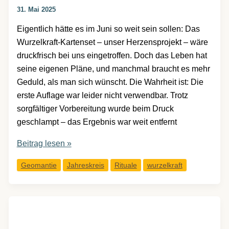
31. Mai 2025
Eigentlich hätte es im Juni so weit sein sollen: Das
Wurzelkraft-Kartenset – unser Herzensprojekt – wäre
druckfrisch bei uns eingetroffen. Doch das Leben hat
seine eigenen Pläne, und manchmal braucht es mehr
Geduld, als man sich wünscht. Die Wahrheit ist: Die
erste Auflage war leider nicht verwendbar. Trotz
sorgfältiger Vorbereitung wurde beim Druck
geschlampt – das Ergebnis war weit entfernt
Kartenset-
Beitrag lesen »
Update:
Geomantie
Jahreskreis
Rituale
wurzelkraft
Wurzelkraft
braucht
einen
längeren
Atem