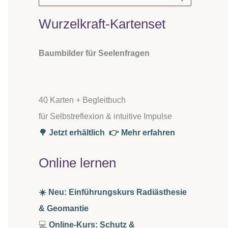
u
c
Wurzelkraft-Kartenset
h
e
n
n
Baumbilder für Seelenfragen
a
c
h
:
40 Karten + Begleitbuch
für Selbstreflexion & intuitive Impulse
🌳 Jetzt erhältlich
👉 Mehr erfahren
Online lernen
☀️ Neu: Einführungskurs Radiästhesie
& Geomantie
💻
Online-Kurs: Schutz &