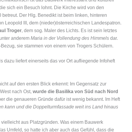
 die sich ein Besuch lohnt. Die Kirche wird von den
betreut. Der Hlg. Benedikt ist beim linken, hinteren
on Leopold III, dem (nieder)österreichischen Landespatron.
ul Troger
, dem sog. Maler des Lichts. Es ist sein letztes
t unter anderem
Maria in der Vollendung des Himmels
dar.
-Bezug, sie stammen von einem von Trogers Schülern.
 dazu liefert einerseits das vor Ort aufliegende Infoheft
ht auf den ersten Blick erkennt: Im Gegensatz zur
 West nach Ost,
wurde die Basilika von Süd nach Nord
ber die genaueren Gründe dafür ist wenig bekannt. Im Heft
en kann und die Doppelturmfassade weit ins Land hinaus
 vielleicht aus Platzgründen. Was einem Bauwerk
 das Umfeld, so hatte ich aber auch das Gefühl, dass die