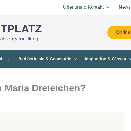
Über uns & Kontakt
Newsl
TPLATZ
Online
Wissensvermittlung
ale
Radiästhesie & Geomantie
Inspiration & Wissen
n Maria Dreieichen?