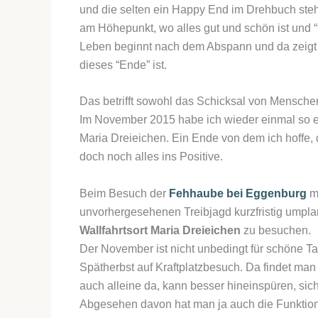
und die selten ein Happy End im Drehbuch ste
am Höhepunkt, wo alles gut und schön ist und “
Leben beginnt nach dem Abspann und da zeigt si
dieses “Ende” ist.
Das betrifft sowohl das Schicksal von Mensche
Im November 2015 habe ich wieder einmal so e
Maria Dreieichen. Ein Ende von dem ich hoffe, da
doch noch alles ins Positive.
Beim Besuch der
Fehhaube bei Eggenburg
mu
unvorhergesehenen Treibjagd kurzfristig umpla
Wallfahrtsort Maria Dreieichen
zu besuchen.
Der November ist nicht unbedingt für schöne T
Spätherbst auf Kraftplatzbesuch. Da findet man 
auch alleine da, kann besser hineinspüren, si
Abgesehen davon hat man ja auch die Funktion