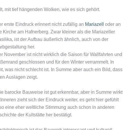
, mit tief hängenden Wolken, wie es sich gehört.
r erste Eindruck erinnert nicht zufällig an
Mariazell
oder an
e Kirche am Hafnerberg. Zwar kleiner als die Mariazeller
silika, ist der Aufbau äußerlich ähnlich, auch von der
rbgestaltung her.
r November ist nicht wirklich die Saison für Wallfahrten und
ßenrand geschlossen und für den Winter verrammelt. In
 was nicht schlecht ist. In Summe aber auch ein Bild, dass
en Auslagen zeigt.
Die barocke Bauweise ist gut erkennbar, aber in Summe wirkt
Inneren zieht sich der Eindruck weiter, es geht hier gefühlt
o eine eher weltliche Stimmung auch schon in anderen
chichte der Kultstätte her bestätigt.
rchitektonisch ist das Bauwerk interessant und kulturell