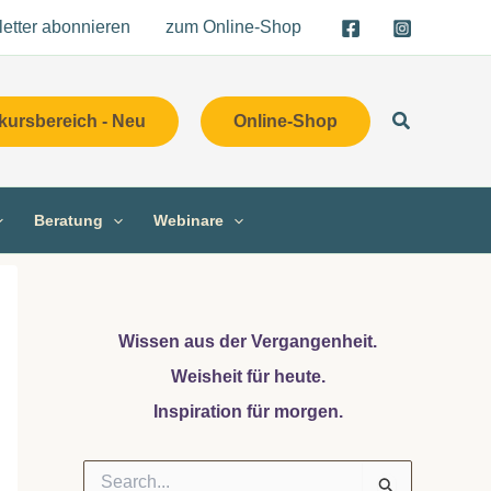
etter abonnieren
zum Online-Shop
Suchen
kursbereich - Neu
Online-Shop
Beratung
Webinare
Wissen aus der Vergangenheit.
Weisheit für heute.
Inspiration für morgen.
S