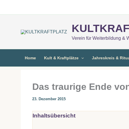
Zum
Inhalt
springen
KULTKRAF
Verein für Weiterbildung & 
Home
Kult & Kraftplätze
Jahreskreis & Ritu
Das traurige Ende vo
23. Dezember 2015
Inhaltsübersicht