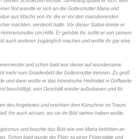
n seinen Schmerzen erlöste. Jahrelang quälte er sich, sein
einer Not wandte er sich an die Gottesmutter Maria und
 Statue aus Wachs von ihr, die er vor den marodierenden
her machten, versteckt hatte. Vor dieser Statue kniete er
Himmelsmutter um Hilfe. Er gelobte ihr, sollte er von seinem
ild auch anderen zugänglich machen und wollte ihr gar eine
chnermeister und schon bald war dieser auf wundersame
cht mehr vom Gnadenbild der Gottesmutter trennen. Zu groß
e und dann wollte er das himmlische Heilmittel in Griffweite
mit beschäftigt, sein Geschäft wieder aufzubauen und für
sen des Angebotes und erschien dem Kürschner im Traum.
ieß ihn auch wissen, wo sie ihr Bild stehen haben wollte.
goismus und brachte das Bild wie von Maria befohlen an
n. Schon bald wurde der Platz zu einer Pilgerstätte und