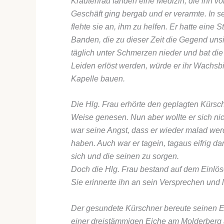
Kräuterfrau fanden eine Medizin, die ihn vo
Geschäft ging bergab und er verarmte. In s
flehte sie an, ihm zu helfen. Er hatte eine
Banden, die zu dieser Zeit die Gegend unsic
täglich unter Schmerzen nieder und bat die 
Leiden erlöst werden, würde er ihr Wachsb
Kapelle bauen.
Die Hlg. Frau erhörte den geplagten Kürs
Weise genesen. Nun aber wollte er sich ni
war seine Angst, dass er wieder malad werd
haben. Auch war er tagein, tagaus eifrig da
sich und die seinen zu sorgen.
Doch die Hlg. Frau bestand auf dem Einlö
Sie erinnerte ihn an sein Versprechen und l
Der gesundete Kürschner bereute seinen E
einer dreistämmigen Eiche am Molderberg a