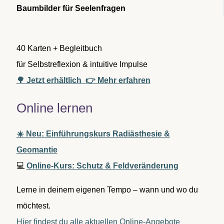
c
Baumbilder für Seelenfragen
h
:
40 Karten + Begleitbuch
für Selbstreflexion & intuitive Impulse
🌳 Jetzt erhältlich
👉 Mehr erfahren
Online lernen
☀️ Neu: Einführungskurs Radiästhesie &
Geomantie
💻
Online-Kurs: Schutz & Feldveränderung
Lerne in deinem eigenen Tempo – wann und wo du
möchtest.
Hier findest du alle aktuellen Online-Angebote