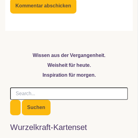
Wissen aus der Vergangenheit.
Weisheit für heute.
Inspiration für morgen.
S
u
c
h
e
n
Wurzelkraft-Kartenset
n
a