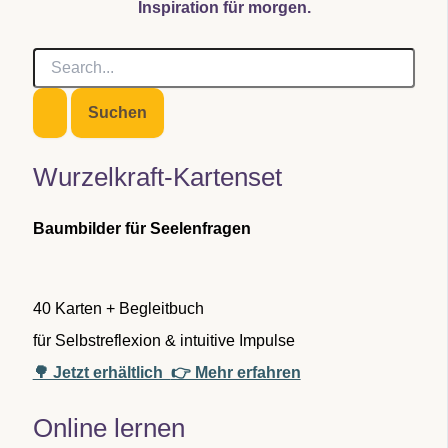
Inspiration für morgen.
S
u
c
h
e
n
Wurzelkraft-Kartenset
n
a
c
Baumbilder für Seelenfragen
h
:
40 Karten + Begleitbuch
für Selbstreflexion & intuitive Impulse
🌳 Jetzt erhältlich
👉 Mehr erfahren
Online lernen