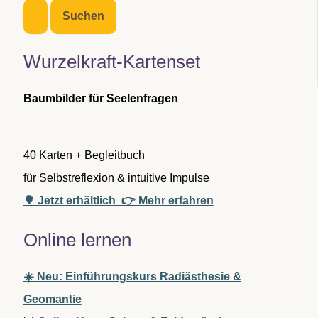
c
h
e
n
Wurzelkraft-Kartenset
n
a
c
Baumbilder für Seelenfragen
h
:
40 Karten + Begleitbuch
für Selbstreflexion & intuitive Impulse
🌳 Jetzt erhältlich
👉 Mehr erfahren
Online lernen
☀️ Neu: Einführungskurs Radiästhesie &
Geomantie