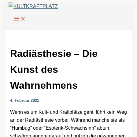
Zum
Inhalt
springen
Radiästhesie – Die
Kunst des
Wahrnehmens
4. Februar 2025
Wenn es um Kult- und Kraftplätze geht, führt kein Weg
an der Radiästhesie vorbei. Während manche sie als
“Humbug” oder “Esoterik-Schwachsinn” abtun,
schwören andere darauf und nutzen die gewonnenen