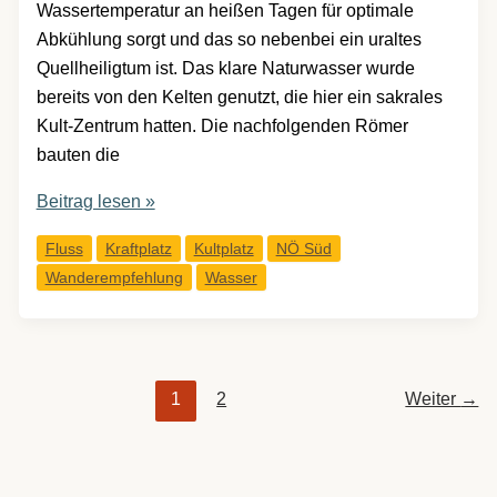
Wassertemperatur an heißen Tagen für optimale
Abkühlung sorgt und das so nebenbei ein uraltes
Quellheiligtum ist. Das klare Naturwasser wurde
bereits von den Kelten genutzt, die hier ein sakrales
Kult-Zentrum hatten. Die nachfolgenden Römer
bauten die
Bad
Beitrag lesen »
Fischauer
Fluss
Kraftplatz
Kultplatz
NÖ Süd
Thermalbad:
Wanderempfehlung
Wasser
Schwimmen,
wo
schon
die
1
2
Weiter
→
Römer
und
Kelten
gebadet