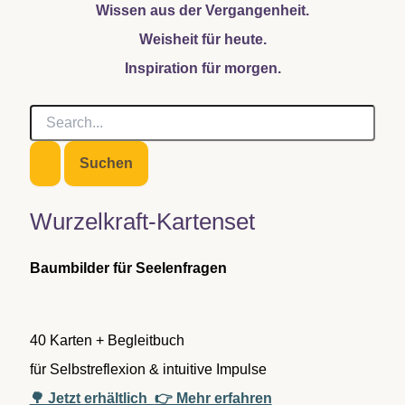
Wissen aus der Vergangenheit.
haben
Weisheit für heute.
…
Inspiration für morgen.
S
u
c
h
e
n
Wurzelkraft-Kartenset
n
a
c
Baumbilder für Seelenfragen
h
:
40 Karten + Begleitbuch
für Selbstreflexion & intuitive Impulse
🌳 Jetzt erhältlich
👉 Mehr erfahren