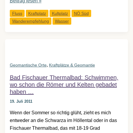
Besuch
Beitrag lesen »
in
Fluss
Kraftplatz
Kultplatz
NÖ Süd
Hels
Wanderempfehlung
Wasser
Tal:
die
Schwarza
im
Höllental
,
Geomantische Orte
Kraftplätze & Geomantie
Bad Fischauer Thermalbad: Schwimmen,
wo schon die Römer und Kelten gebadet
haben …
19. Juli 2011
Wenn der Sommer so richtig glüht, zieht es mich
entweder an die Schwarza im Höllental oder in das
Fischauer Thermalbad, das mit 18-19 Grad