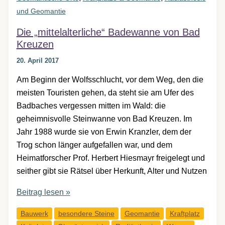
und Geomantie
Die „mittelalterliche“ Badewanne von Bad
Kreuzen
20. April 2017
Am Beginn der Wolfsschlucht, vor dem Weg, den die
meisten Touristen gehen, da steht sie am Ufer des
Badbaches vergessen mitten im Wald: die
geheimnisvolle Steinwanne von Bad Kreuzen. Im
Jahr 1988 wurde sie von Erwin Kranzler, dem der
Trog schon länger aufgefallen war, und dem
Heimatforscher Prof. Herbert Hiesmayr freigelegt und
seither gibt sie Rätsel über Herkunft, Alter und Nutzen
Die
Beitrag lesen »
„mittelalterliche“
Bauwerk
besondere Steine
Geomantie
Kraftplatz
Badewanne