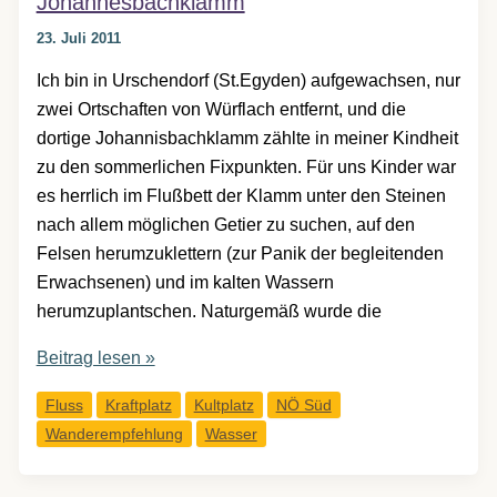
Johannesbachklamm
23. Juli 2011
Ich bin in Urschendorf (St.Egyden) aufgewachsen, nur
zwei Ortschaften von Würflach entfernt, und die
dortige Johannisbachklamm zählte in meiner Kindheit
zu den sommerlichen Fixpunkten. Für uns Kinder war
es herrlich im Flußbett der Klamm unter den Steinen
nach allem möglichen Getier zu suchen, auf den
Felsen herumzuklettern (zur Panik der begleitenden
Erwachsenen) und im kalten Wassern
herumzuplantschen. Naturgemäß wurde die
Die
Beitrag lesen »
Klamm,
Fluss
Kraftplatz
Kultplatz
NÖ Süd
der
Wanderempfehlung
Wasser
Bach
und