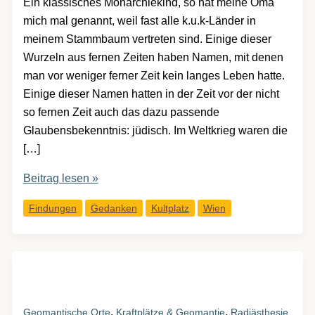
Ein klassisches Monarchiekind, so hat meine Oma
mich mal genannt, weil fast alle k.u.k-Länder in
meinem Stammbaum vertreten sind. Einige dieser
Wurzeln aus fernen Zeiten haben Namen, mit denen
man vor weniger ferner Zeit kein langes Leben hatte.
Einige dieser Namen hatten in der Zeit vor der nicht
so fernen Zeit auch das dazu passende
Glaubensbekenntnis: jüdisch. Im Weltkrieg waren die
[…]
(M)Eine
Beitrag lesen »
wiedergefundene
Findungen
Gedanken
Kultplatz
Wien
Geschichte:
Besuch
im
jüdischen
Museum
Wien
,
,
Geomantische Orte
Kraftplätze & Geomantie
Radiästhesie