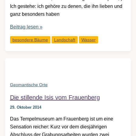
Ich gestehe: ich gehöre zu denen, die ihn lieben und
ganz besonders haben
Parkzauber
Beitrag lesen »
im
besondere Bäume
Landschaft
Wasser
Laxenburger
Schlosspark:
Bäume,
Wasser,
Stein
und
Geomantische Orte
Wiesen
Die stillende Isis vom Frauenberg
29. Oktober 2014
Das Tempelmuseum am Frauenberg ist um eine
Sensation reicher: Kurz vor dem diesjährigen
Abschluss der Grabungsarbeiten wurden zwei