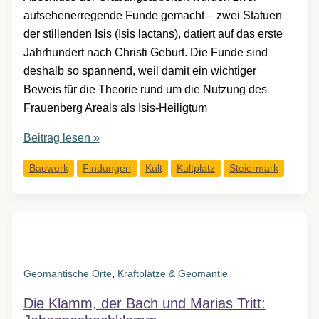
aufsehenerregende Funde gemacht – zwei Statuen
der stillenden Isis (Isis lactans), datiert auf das erste
Jahrhundert nach Christi Geburt. Die Funde sind
deshalb so spannend, weil damit ein wichtiger
Beweis für die Theorie rund um die Nutzung des
Frauenberg Areals als Isis-Heiligtum
Die
Beitrag lesen »
stillende
Bauwerk
Findungen
Kult
Kultplatz
Steiermark
Isis
vom
Frauenberg
,
Geomantische Orte
Kraftplätze & Geomantie
Die Klamm, der Bach und Marias Tritt: