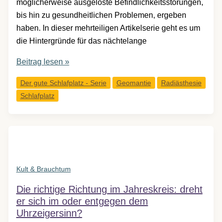
möglicherweise ausgelöste Befindlichkeitsstörungen,
bis hin zu gesundheitlichen Problemen, ergeben
haben. In dieser mehrteiligen Artikelserie geht es um
die Hintergründe für das nächtelange
Warum
Beitrag lesen »
schlafe
Der gute Schlafplatz - Serie
Geomantie
Radiästhesie
ich
Schlafplatz
schlecht?
–
Der
gute
Schlafplatz,
Teil
Kult & Brauchtum
1
Die richtige Richtung im Jahreskreis: dreht
er sich im oder entgegen dem
Uhrzeigersinn?