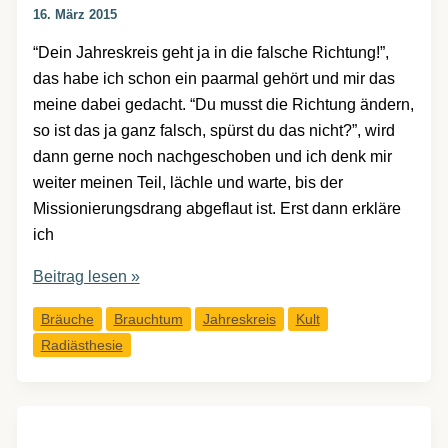
16. März 2015
“Dein Jahreskreis geht ja in die falsche Richtung!”,
das habe ich schon ein paarmal gehört und mir das
meine dabei gedacht. “Du musst die Richtung ändern,
so ist das ja ganz falsch, spürst du das nicht?”, wird
dann gerne noch nachgeschoben und ich denk mir
weiter meinen Teil, lächle und warte, bis der
Missionierungsdrang abgeflaut ist. Erst dann erkläre
ich
Die
Beitrag lesen »
richtige
Bräuche
Brauchtum
Jahreskreis
Kult
Richtung
Radiästhesie
im
Jahreskreis:
dreht
er