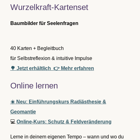
n
Wurzelkraft-Kartenset
n
a
c
Baumbilder für Seelenfragen
h
:
40 Karten + Begleitbuch
für Selbstreflexion & intuitive Impulse
🌳 Jetzt erhältlich
👉 Mehr erfahren
Online lernen
☀️ Neu: Einführungskurs Radiästhesie &
Geomantie
💻
Online-Kurs: Schutz & Feldveränderung
Lerne in deinem eigenen Tempo – wann und wo du