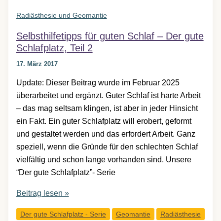
Radiästhesie und Geomantie
Selbsthilfetipps für guten Schlaf – Der gute
Schlafplatz, Teil 2
17. März 2017
Update: Dieser Beitrag wurde im Februar 2025
überarbeitet und ergänzt. Guter Schlaf ist harte Arbeit
– das mag seltsam klingen, ist aber in jeder Hinsicht
ein Fakt. Ein guter Schlafplatz will erobert, geformt
und gestaltet werden und das erfordert Arbeit. Ganz
speziell, wenn die Gründe für den schlechten Schlaf
vielfältig und schon lange vorhanden sind. Unsere
“Der gute Schlafplatz”- Serie
Selbsthilfetipps
Beitrag lesen »
für
Der gute Schlafplatz - Serie
Geomantie
Radiästhesie
guten