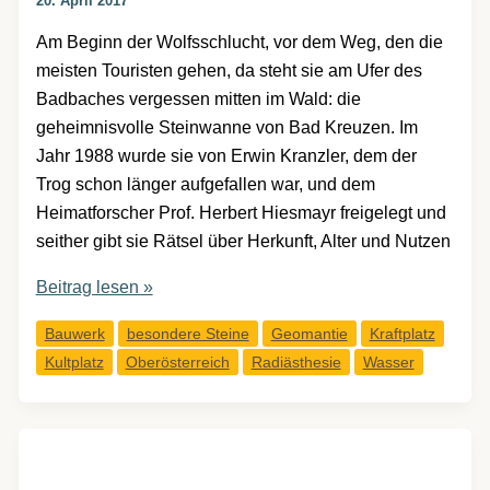
20. April 2017
Am Beginn der Wolfsschlucht, vor dem Weg, den die
meisten Touristen gehen, da steht sie am Ufer des
Badbaches vergessen mitten im Wald: die
geheimnisvolle Steinwanne von Bad Kreuzen. Im
Jahr 1988 wurde sie von Erwin Kranzler, dem der
Trog schon länger aufgefallen war, und dem
Heimatforscher Prof. Herbert Hiesmayr freigelegt und
seither gibt sie Rätsel über Herkunft, Alter und Nutzen
Die
Beitrag lesen »
„mittelalterliche“
Bauwerk
besondere Steine
Geomantie
Kraftplatz
Badewanne
Kultplatz
Oberösterreich
Radiästhesie
Wasser
von
Bad
Kreuzen