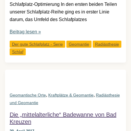
Schlafplatz-Optimierung In den ersten beiden Teilen
unserer Schlafplatz-Reihe ging es in erster Linie
darum, das Umfeld des Schlafplatzes
Wasserader,
Beitrag lesen »
Verwerfung
Der gute Schlafplatz - Serie
Geomantie
Radiästhesie
&
Schlaf
Co:
Radiästhetische
Probleme
–
Der
gute
,
,
Geomantische Orte
Kraftplätze & Geomantie
Radiästhesie
Schlafplatz,
und Geomantie
Teil
Die „mittelalterliche“ Badewanne von Bad
3
Kreuzen