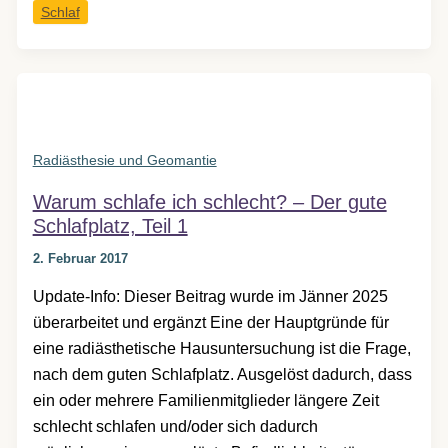
Schlaf
Schlaf
–
Der
gute
Schlafplatz,
Teil
Radiästhesie und Geomantie
2
Warum schlafe ich schlecht? – Der gute
Schlafplatz, Teil 1
2. Februar 2017
Update-Info: Dieser Beitrag wurde im Jänner 2025
überarbeitet und ergänzt Eine der Hauptgründe für
eine radiästhetische Hausuntersuchung ist die Frage,
nach dem guten Schlafplatz. Ausgelöst dadurch, dass
ein oder mehrere Familienmitglieder längere Zeit
schlecht schlafen und/oder sich dadurch