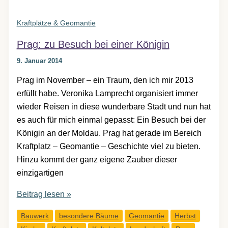
sich
im
Kraftplätze & Geomantie
oder
Prag: zu Besuch bei einer Königin
entgegen
dem
9. Januar 2014
Uhrzeigersinn?
Prag im November – ein Traum, den ich mir 2013
erfüllt habe. Veronika Lamprecht organisiert immer
wieder Reisen in diese wunderbare Stadt und nun hat
es auch für mich einmal gepasst: Ein Besuch bei der
Königin an der Moldau. Prag hat gerade im Bereich
Kraftplatz – Geomantie – Geschichte viel zu bieten.
Hinzu kommt der ganz eigene Zauber dieser
einzigartigen
Prag:
Beitrag lesen »
zu
Bauwerk
besondere Bäume
Geomantie
Herbst
Besuch