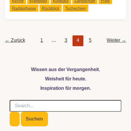
Kirche
Kraftplatz
Kultplatz
Landschaft
Prag
bei
Radiästhesie
Rückblick
Tschechien
einer
Königin
←
Zurück
1
…
3
4
5
Weiter
→
Wissen aus der Vergangenheit.
Weisheit für heute.
Inspiration für morgen.
S
u
c
h
e