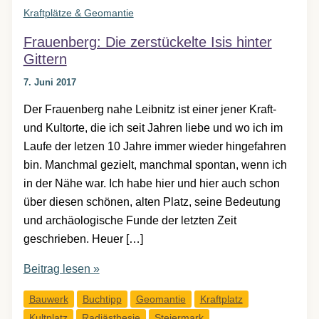
Kraftplätze & Geomantie
Frauenberg: Die zerstückelte Isis hinter
Gittern
7. Juni 2017
Der Frauenberg nahe Leibnitz ist einer jener Kraft-
und Kultorte, die ich seit Jahren liebe und wo ich im
Laufe der letzen 10 Jahre immer wieder hingefahren
bin. Manchmal gezielt, manchmal spontan, wenn ich
in der Nähe war. Ich habe hier und hier auch schon
über diesen schönen, alten Platz, seine Bedeutung
und archäologische Funde der letzten Zeit
geschrieben. Heuer […]
Frauenberg:
Beitrag lesen »
Die
Bauwerk
Buchtipp
Geomantie
Kraftplatz
zerstückelte
Kultplatz
Radiästhesie
Steiermark