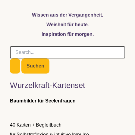
Wissen aus der Vergangenheit.
Weisheit für heute.
Inspiration für morgen.
S
u
c
h
e
n
Wurzelkraft-Kartenset
n
a
c
Baumbilder für Seelenfragen
h
:
40 Karten + Begleitbuch
für Selbstreflexion & intuitive Impulse