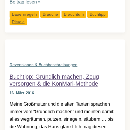
Buchtipp:
Beitrag lesen »
Verschwundene
Bauernregeln
Bräuche
Brauchtum
Buchtipp
Bräuche
Rituale
Rezensionen & Buchbeschreibungen
Buchtipp: Gründlich machen, Zeug
versorgen & die KonMari-Methode
16. März 2016
Meine Großmutter und die alten Tanten sprachen
immer vom “Gründlich machen” und meinten damit:
alles wegräumen, putzen, striegeln, säubern … bis
die Wohnung, das Haus glänzt. Ich mag diesen