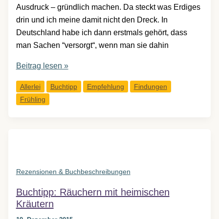
Ausdruck – gründlich machen. Da steckt was Erdiges
drin und ich meine damit nicht den Dreck. In
Deutschland habe ich dann erstmals gehört, dass
man Sachen “versorgt“, wenn man sie dahin
Buchtipp:
Beitrag lesen »
Gründlich
Allerlei
Buchtipp
Empfehlung
Findungen
machen,
Frühling
Zeug
versorgen
&
die
KonMari-
Methode
Rezensionen & Buchbeschreibungen
Buchtipp: Räuchern mit heimischen
Kräutern