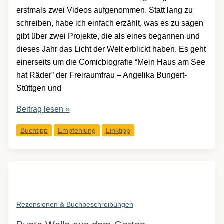
erstmals zwei Videos aufgenommen. Statt lang zu
schreiben, habe ich einfach erzählt, was es zu sagen
gibt über zwei Projekte, die als eines begannen und
dieses Jahr das Licht der Welt erblickt haben. Es geht
einerseits um die Comicbiografie “Mein Haus am See
hat Räder” der Freiraumfrau – Angelika Bungert-
Stüttgen und
Freiraum
Beitrag lesen »
für
Buchtipp
Empfehlung
Linktipp
ein
Herzensthema:
Ein
Mutmach-
Buch
und
Rezensionen & Buchbeschreibungen
besondere