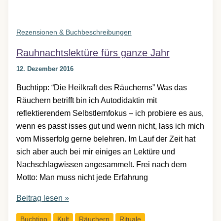
Rezensionen & Buchbeschreibungen
Rauhnachtslektüre fürs ganze Jahr
12. Dezember 2016
Buchtipp: “Die Heilkraft des Räucherns” Was das
Räuchern betrifft bin ich Autodidaktin mit
reflektierendem Selbstlernfokus – ich probiere es aus,
wenn es passt isses gut und wenn nicht, lass ich mich
vom Misserfolg gerne belehren. Im Lauf der Zeit hat
sich aber auch bei mir einiges an Lektüre und
Nachschlagwissen angesammelt. Frei nach dem
Motto: Man muss nicht jede Erfahrung
Rauhnachtslektüre
Beitrag lesen »
fürs
Buchtipp
Kult
Räuchern
Rituale