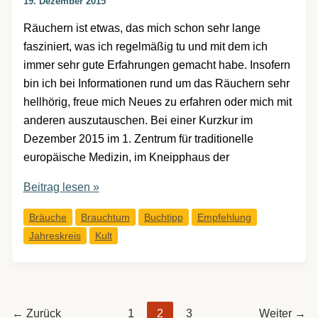
19. Dezember 2015
Räuchern ist etwas, das mich schon sehr lange
fasziniert, was ich regelmäßig tu und mit dem ich
immer sehr gute Erfahrungen gemacht habe. Insofern
bin ich bei Informationen rund um das Räuchern sehr
hellhörig, freue mich Neues zu erfahren oder mich mit
anderen auszutauschen. Bei einer Kurzkur im
Dezember 2015 im 1. Zentrum für traditionelle
europäische Medizin, im Kneipphaus der
Buchtipp:
Beitrag lesen »
Räuchern
Bräuche
Brauchtum
Buchtipp
Empfehlung
mit
Jahreskreis
Kult
heimischen
Kräutern
←
Zurück
1
2
3
Weiter
→