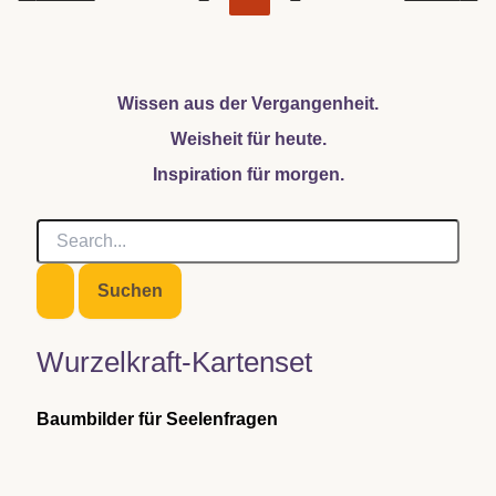
Wissen aus der Vergangenheit.
Weisheit für heute.
Inspiration für morgen.
S
u
c
h
e
n
Wurzelkraft-Kartenset
n
a
c
Baumbilder für Seelenfragen
h
: