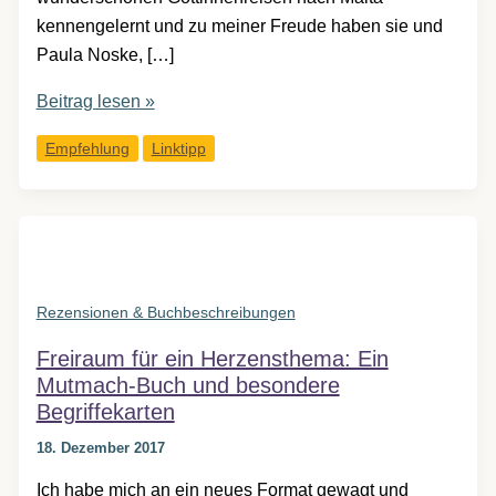
kennengelernt und zu meiner Freude haben sie und
Paula Noske, […]
Klangzauber
Beitrag lesen »
für
Empfehlung
Linktipp
besondere
Stunden:
Mitsing-
Musikempfehlungen
Rezensionen & Buchbeschreibungen
Freiraum für ein Herzensthema: Ein
Mutmach-Buch und besondere
Begriffekarten
18. Dezember 2017
Ich habe mich an ein neues Format gewagt und