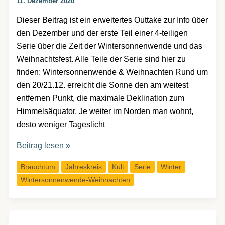
11. Dezember 2020
Dieser Beitrag ist ein erweitertes Outtake zur Info über
den Dezember und der erste Teil einer 4-teiligen
Serie über die Zeit der Wintersonnenwende und das
Weihnachtsfest. Alle Teile der Serie sind hier zu
finden: Wintersonnenwende & Weihnachten Rund um
den 20/21.12. erreicht die Sonne den am weitest
entfernen Punkt, die maximale Deklination zum
Himmelsäquator. Je weiter im Norden man wohnt,
desto weniger Tageslicht
Wintersonnenwende
Beitrag lesen »
&
Brauchtum
Jahreskreis
Kult
Serie
Winter
Weihnachten:
Wintersonnenwende-Weihnachten
Geschichte
&
Ursprung