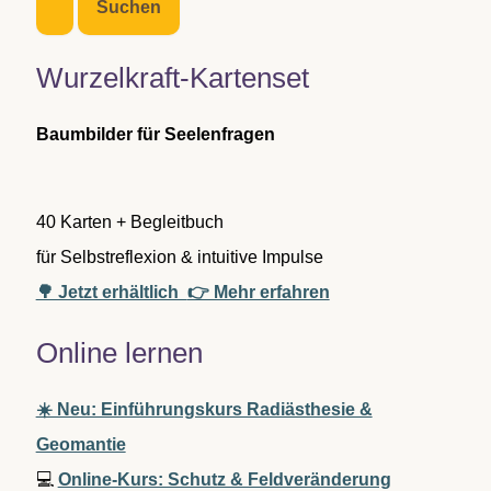
h
e
n
Wurzelkraft-Kartenset
n
a
c
Baumbilder für Seelenfragen
h
:
40 Karten + Begleitbuch
für Selbstreflexion & intuitive Impulse
🌳 Jetzt erhältlich
👉 Mehr erfahren
Online lernen
☀️ Neu: Einführungskurs Radiästhesie &
Geomantie
💻
Online-Kurs: Schutz & Feldveränderung