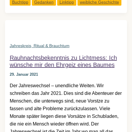
Buchtipp
Gedanken
Linktipp
weibliche Geschichte
eine
Aufforderung
zur
Korrektur
historischer
Interpretationen
Jahreskreis, Ritual & Brauchtum
Rauhnachtsbekenntnis zu Lichtmess: Ich
wünsche mir den Ehrgeiz eines Baumes
29. Januar 2021
Der Jahreswechsel – unendliche Weiten. Wir
schreiben das Jahr 2021. Dies sind die Abenteuer der
Menschen, die unterwegs sind, neue Vorstze zu
fassen und alte Probleme zurückzulassen. Viele
Monate später liegen diese Vorsätze in Schubladen,
die nie ein Mensch wieder öffnen wird. Der
Jahreswechsel ist die Zeit im Jahr wo man all das,