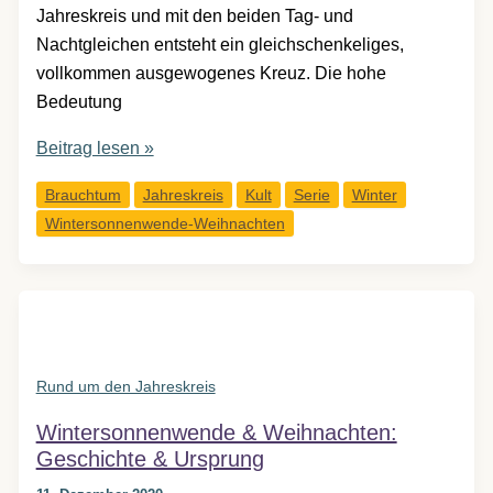
Jahreskreis und mit den beiden Tag- und
Nachtgleichen entsteht ein gleichschenkeliges,
vollkommen ausgewogenes Kreuz. Die hohe
Bedeutung
Wintersonnenwende
Beitrag lesen »
&
Brauchtum
Jahreskreis
Kult
Serie
Winter
Weihnachten:
Wintersonnenwende-Weihnachten
die
Jahreskreisenergie
Rund um den Jahreskreis
Wintersonnenwende & Weihnachten:
Geschichte & Ursprung