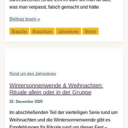
was man verpasst, falsch gemacht und hätte
Rauhnachtsbekenntnis
Beitrag lesen »
zu
Bräuche
Brauchtum
Jahreskreis
Winter
Lichtmess:
Ich
wünsche
mir
den
Ehrgeiz
Rund um den Jahreskreis
eines
Wintersonnenwende & Weihnachten:
Baumes
Rituale allein oder in der Gruppe
22. Dezember 2020
Im abschließenden Teil der vierteiligen Serie rund um
Weihnachten und die Wintersonnenwende gibt es
Empfehlungen für Rituale rund um dieses Fest –