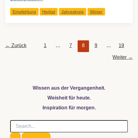
erzwungene
Empfehlung
Herbst
Jahreskreis
Winter
Ruhe,
Erschöpfung,
Schleudertraumen
und
←
Zurück
1
…
7
8
9
…
19
was
JETZT
Weiter
→
hilft
Wissen aus der Vergangenheit.
Weisheit für heute.
Inspiration für morgen.
S
u
c