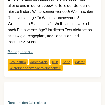
alleine und in der Gruppe.Alle Teile der Serie sind
hier zu finden: Wintersonnenwende & Weihnachten
Ritualvorschläge für Wintersonnenwende &
Weihnachten Braucht es für Weihnachten wirklich
noch Ritualvorschläge? Ist dieses Fest nicht schon
seit ewig durchgeplant, traditionalisiert und
installiert? Muss
Wintersonnenwende
Beitrag lesen »
&
Brauchtum
Jahreskreis
Kult
Serie
Winter
Weihnachten:
Wintersonnenwende-Weihnachten
Rituale
allein
oder
in
der
Gruppe
Rund um den Jahreskreis