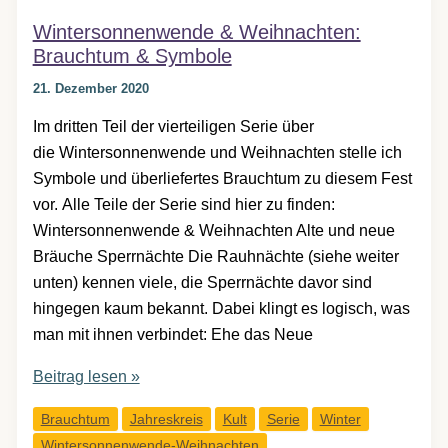
Wintersonnenwende & Weihnachten:
Brauchtum & Symbole
21. Dezember 2020
Im dritten Teil der vierteiligen Serie über
die Wintersonnenwende und Weihnachten stelle ich
Symbole und überliefertes Brauchtum zu diesem Fest
vor. Alle Teile der Serie sind hier zu finden:
Wintersonnenwende & Weihnachten Alte und neue
Bräuche Sperrnächte Die Rauhnächte (siehe weiter
unten) kennen viele, die Sperrnächte davor sind
hingegen kaum bekannt. Dabei klingt es logisch, was
man mit ihnen verbindet: Ehe das Neue
Wintersonnenwende
Beitrag lesen »
&
Brauchtum
Jahreskreis
Kult
Serie
Winter
Weihnachten:
Wintersonnenwende-Weihnachten