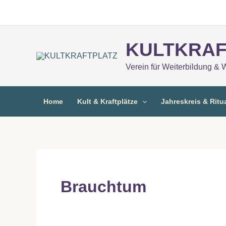
Zum
Inhalt
springen
KULTKRAF
Verein für Weiterbildung & 
Home
Kult & Kraftplätze
Jahreskreis & Ritu
Brauchtum