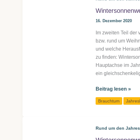
Wintersonnenwe
16. Dezember 2020
Im zweiten Teil der
bzw. rund um Weihn
und welche Herausfo
zu finden: Winter
Hauptachse im Jahre
ein gleichschenkel
Wintersonnenwen
Beitrag lesen »
&
Brauchtum
Jahres
Weihnachten:
die
Jahreskreisenergi
Rund um den Jahres