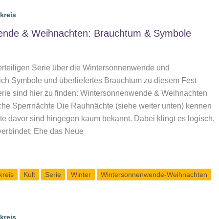
kreis
ende & Weihnachten: Brauchtum & Symbole
vierteiligen Serie über die Wintersonnenwende und
ich Symbole und überliefertes Brauchtum zu diesem Fest
 Serie sind hier zu finden: Wintersonnenwende & Weihnachten
che Sperrnächte Die Rauhnächte (siehe weiter unten) kennen
hte davor sind hingegen kaum bekannt. Dabei klingt es logisch,
verbindet: Ehe das Neue
de
kreis
Kult
Serie
Winter
Wintersonnenwende-Weihnachten
kreis