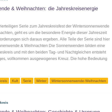
nde & Weihnachten: die Jahreskreisenergie
 vierteiligen Serie zum Jahreskreisfest der Wintersonnenwende
achten, geht es um die besondere Energie dieser Jahreszeit
rderungen sich daraus ergeben. Alle Teile der Serie sind hier
sonnenwende & Weihnachten Die Sonnenwenden bilden eine
skreis und mit den beiden Tag- und Nachtgleichen entsteht
iges, vollkommen ausgewogenes Kreuz. Die hohe Bedeutung
de
kreis
Kult
Serie
Winter
Wintersonnenwende-Weihnachten
e
kreis