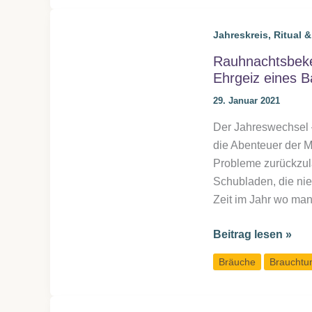
noch
Jahreskreisfeste?
Jahreskreis, Ritual 
Rauhnachtsbeke
Ehrgeiz eines 
29. Januar 2021
Der Jahreswechsel –
die Abenteuer der M
Probleme zurückzula
Schubladen, die nie
Zeit im Jahr wo man
Rauhnachtsbekenn
Beitrag lesen »
zu
Bräuche
Braucht
Lichtmess:
Ich
wünsche