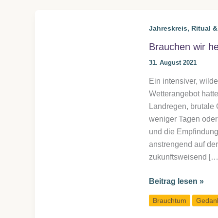
Jahreskreis, Ritual 
Brauchen wir he
31. August 2021
Ein intensiver, wil
Wetterangebot hatte 
Landregen, brutale
weniger Tagen oder 
und die Empfindun
anstrengend auf der
zukunftsweisend […
Brauchen
Beitrag lesen »
wir
Brauchtum
Gedan
heutzutage