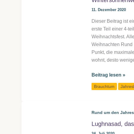
Wintersonnenwe
11. Dezember 2020
Dieser Beitrag ist 
erste Teil einer 4-
Weihnachtsfest. All
Weihnachten Rund u
Punkt, die maximal
wohnt, desto wenige
Wintersonnenwen
Beitrag lesen »
&
Brauchtum
Jahres
Weihnachten:
Geschichte
&
Rund um den Jahres
Ursprung
Lughnasad, das S
24. Juli 2020