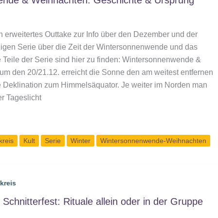
nde & Weihnachten: Geschichte & Ursprung
ein erweitertes Outtake zur Info über den Dezember und der
teiligen Serie über die Zeit der Wintersonnenwende und das
e Teile der Serie sind hier zu finden: Wintersonnenwende &
m den 20/21.12. erreicht die Sonne den am weitest entfernen
e Deklination zum Himmelsäquator. Je weiter im Norden man
r Tageslicht
de
kreis
Kult
Serie
Winter
Wintersonnenwende-Weihnachten
kreis
chnitterfest: Rituale allein oder in der Gruppe