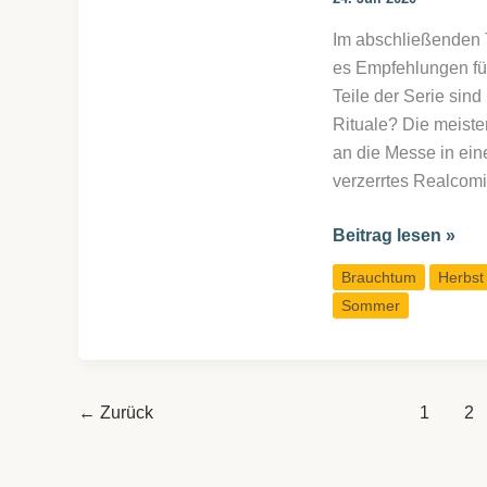
Im abschließenden T
es Empfehlungen für
Teile der Serie sind
Rituale? Die meist
an die Messe in eine
verzerrtes Realcomi
Lughnasad,
Beitrag lesen »
das
Brauchtum
Herbst
Schnitterfest:
Sommer
Rituale
allein
oder
in
←
Zurück
1
2
der
Gruppe