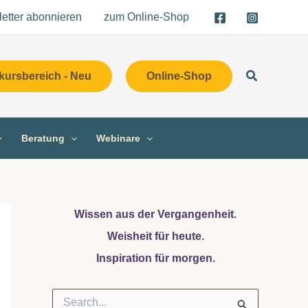
etter abonnieren
zum Online-Shop
Suchen
kursbereich - Neu
Online-Shop
Beratung
Webinare
Wissen aus der Vergangenheit.
Weisheit für heute.
Inspiration für morgen.
S