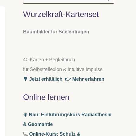
u
c
Wurzelkraft-Kartenset
h
e
n
n
Baumbilder für Seelenfragen
a
c
h
:
40 Karten + Begleitbuch
für Selbstreflexion & intuitive Impulse
🌳 Jetzt erhältlich
👉 Mehr erfahren
Online lernen
☀️ Neu: Einführungskurs Radiästhesie
& Geomantie
💻
Online-Kurs: Schutz &