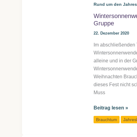
Rund um den Jahres
mir
den
Wintersonnenwen
Ehrgeiz
Gruppe
eines
22. Dezember 2020
Baumes
Im abschließenden T
Wintersonnenwende 
alleine und in der G
Wintersonnenwende
Weihnachten Braucht
dieses Fest nicht sc
Muss
Wintersonnenwen
Beitrag lesen »
&
Brauchtum
Jahres
Weihnachten:
Rituale