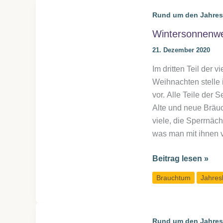
allein
Rund um den Jahres
oder
in
Wintersonnenw
der
21. Dezember 2020
Gruppe
Im dritten Teil der 
Weihnachten stelle 
vor. Alle Teile der
Alte und neue Bräu
viele, die Sperrnäc
was man mit ihnen 
Wintersonnenwen
Beitrag lesen »
&
Brauchtum
Jahres
Weihnachten:
Brauchtum
&
Rund um den Jahres
Symbole