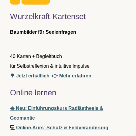
e
n
Wurzelkraft-Kartenset
n
a
c
Baumbilder für Seelenfragen
h
:
40 Karten + Begleitbuch
für Selbstreflexion & intuitive Impulse
🌳 Jetzt erhältlich
👉 Mehr erfahren
Online lernen
☀️ Neu: Einführungskurs Radiästhesie &
Geomantie
💻
Online-Kurs: Schutz & Feldveränderung