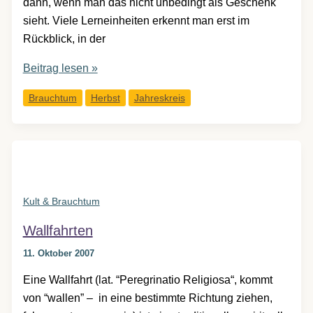
dann, wenn man das nicht unbedingt als Geschenk
sieht. Viele Lerneinheiten erkennt man erst im
Rückblick, in der
Mabon
Beitrag lesen »
–
Brauchtum
Herbst
Jahreskreis
Erntedank
–
Tag
&
Nachtgleiche
Kult & Brauchtum
Wallfahrten
11. Oktober 2007
Eine Wallfahrt (lat. “Peregrinatio Religiosa“, kommt
von “wallen” – in eine bestimmte Richtung ziehen,