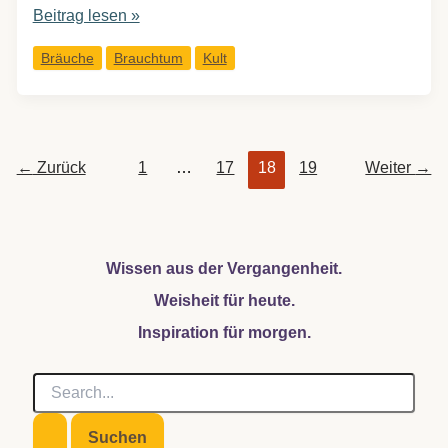
Erd-
Beitrag lesen »
&
Bräuche
Brauchtum
Kult
Steinkult
←
Zurück
1
…
17
18
19
Weiter
→
Wissen aus der Vergangenheit.
Weisheit für heute.
Inspiration für morgen.
S
u
c
h