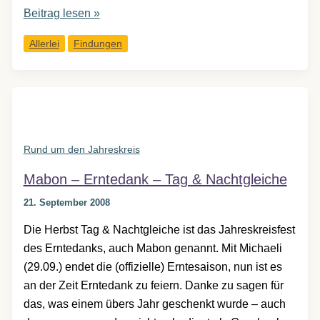
Einkaufen,
Beitrag lesen »
schamanisch
Allerlei
Findungen
Rund um den Jahreskreis
Mabon – Erntedank – Tag & Nachtgleiche
21. September 2008
Die Herbst Tag & Nachtgleiche ist das Jahreskreisfest
des Erntedanks, auch Mabon genannt. Mit Michaeli
(29.09.) endet die (offizielle) Erntesaison, nun ist es
an der Zeit Erntedank zu feiern. Danke zu sagen für
das, was einem übers Jahr geschenkt wurde – auch