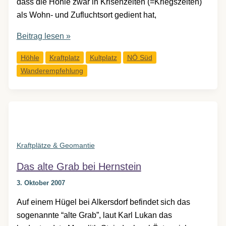
dass die Höhle zwar in Krisenzeiten (=Kriegszeiten)
als Wohn- und Zufluchtsort gedient hat,
Hoffmannshöhle,
Beitrag lesen »
Malleiten
Höhle
Kraftplatz
Kultplatz
NÖ Süd
Wanderempfehlung
Kraftplätze & Geomantie
Das alte Grab bei Hernstein
3. Oktober 2007
Auf einem Hügel bei Alkersdorf befindet sich das
sogenannte “alte Grab”, laut Karl Lukan das