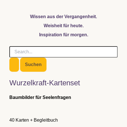
Wissen aus der Vergangenheit.
Weisheit für heute.
Inspiration für morgen.
S
u
c
h
e
n
Wurzelkraft-Kartenset
n
a
c
Baumbilder für Seelenfragen
h
:
40 Karten + Begleitbuch