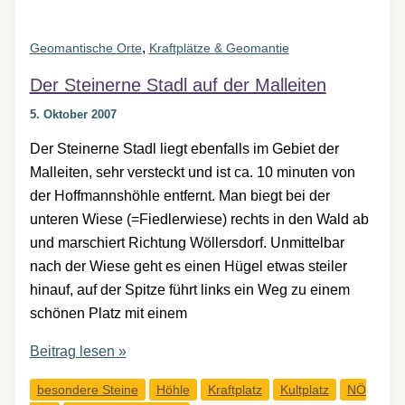
,
Geomantische Orte
Kraftplätze & Geomantie
Der Steinerne Stadl auf der Malleiten
5. Oktober 2007
Der Steinerne Stadl liegt ebenfalls im Gebiet der
Malleiten, sehr versteckt und ist ca. 10 minuten von
der Hoffmannshöhle entfernt. Man biegt bei der
unteren Wiese (=Fiedlerwiese) rechts in den Wald ab
und marschiert Richtung Wöllersdorf. Unmittelbar
nach der Wiese geht es einen Hügel etwas steiler
hinauf, auf der Spitze führt links ein Weg zu einem
schönen Platz mit einem
Der
Beitrag lesen »
Steinerne
besondere Steine
Höhle
Kraftplatz
Kultplatz
NÖ
Stadl