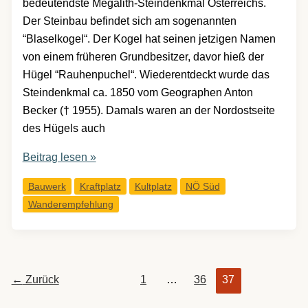
bedeutendste Megalith-Steindenkmal Österreichs.
Der Steinbau befindet sich am sogenannten
“Blaselkogel“. Der Kogel hat seinen jetzigen Namen
von einem früheren Grundbesitzer, davor hieß der
Hügel “Rauhenpuchel“. Wiederentdeckt wurde das
Steindenkmal ca. 1850 vom Geographen Anton
Becker († 1955). Damals waren an der Nordostseite
des Hügels auch
Das
Beitrag lesen »
alte
Bauwerk
Kraftplatz
Kultplatz
NÖ Süd
Grab
Wanderempfehlung
bei
Hernstein
←
Zurück
1
…
36
37