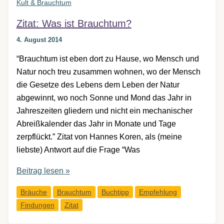
Kult & Brauchtum
Zitat: Was ist Brauchtum?
4. August 2014
“Brauchtum ist eben dort zu Hause, wo Mensch und
Natur noch treu zusammen wohnen, wo der Mensch
die Gesetze des Lebens dem Leben der Natur
abgewinnt, wo noch Sonne und Mond das Jahr in
Jahreszeiten gliedern und nicht ein mechanischer
Abreißkalender das Jahr in Monate und Tage
zerpflückt.” Zitat von Hannes Koren, als (meine
liebste) Antwort auf die Frage “Was
Zitat:
Beitrag lesen »
Was
Bräuche
Brauchtum
Buchtipp
Empfehlung
ist
Findungen
Zitat
Brauchtum?