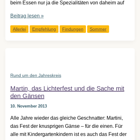
beim Essen nur ja die Spezialitäten von daheim auf
Ein
Beitrag lesen »
Hoch
Allerlei
Empfehlung
Findungen
Sommer
auf
die
gute,
alte
Sommerfrische
Rund um den Jahreskreis
Martin, das Lichterfest und die Sache mit
den Gänsen
10. November 2013
Alle Jahre wieder das gleiche Geschnatter: Martini,
das Fest der knusprigen Gänse – für die einen. Für
alle mit Kindergartenkindern ist es auch das Fest der