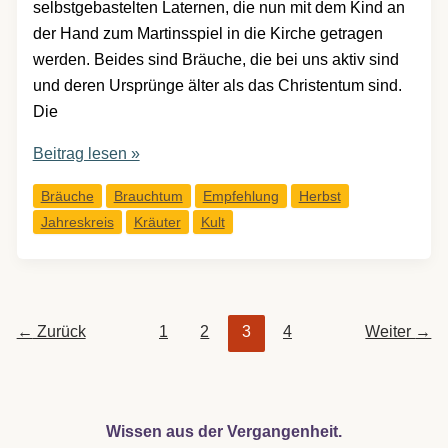
selbstgebastelten Laternen, die nun mit dem Kind an
der Hand zum Martinsspiel in die Kirche getragen
werden. Beides sind Bräuche, die bei uns aktiv sind
und deren Ursprünge älter als das Christentum sind.
Die
Martin,
Beitrag lesen »
das
Bräuche
Brauchtum
Empfehlung
Herbst
Lichterfest
Jahreskreis
Kräuter
Kult
und
die
Sache
mit
←
Zurück
1
2
3
4
Weiter
→
den
Gänsen
Wissen aus der Vergangenheit.