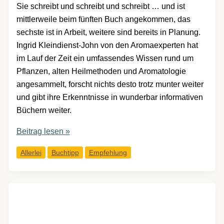
Sie schreibt und schreibt und schreibt … und ist
mittlerweile beim fünften Buch angekommen, das
sechste ist in Arbeit, weitere sind bereits in Planung.
Ingrid Kleindienst-John von den Aromaexperten hat
im Lauf der Zeit ein umfassendes Wissen rund um
Pflanzen, alten Heilmethoden und Aromatologie
angesammelt, forscht nichts desto trotz munter weiter
und gibt ihre Erkenntnisse in wunderbar informativen
Büchern weiter.
Buchtipp:
Beitrag lesen »
Natürlich
Allerlei
Buchtipp
Empfehlung
bunt
–
DIY
Wolle
färben