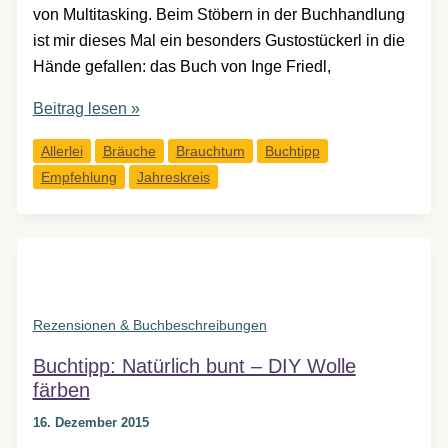
von Multitasking. Beim Stöbern in der Buchhandlung
ist mir dieses Mal ein besonders Gustostückerl in die
Hände gefallen: das Buch von Inge Friedl,
Buchtipp:
Beitrag lesen »
Was
Allerlei
Bräuche
Brauchtum
Buchtipp
sich
Empfehlung
Jahreskreis
bewährt
hat
–
Begegnung
mit
alter
Rezensionen & Buchbeschreibungen
Lebensweisheit
Buchtipp: Natürlich bunt – DIY Wolle
färben
16. Dezember 2015