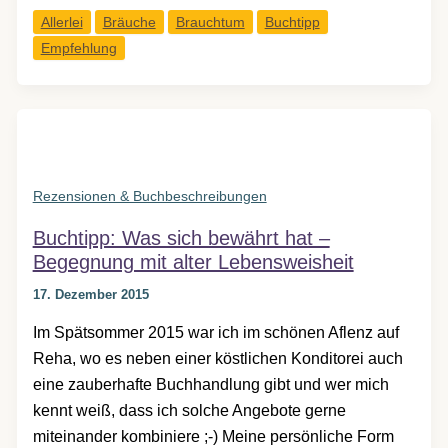
Leben
Allerlei
Bräuche
Brauchtum
Buchtipp
–
Empfehlung
Glauben
–
Feiern,
familiäre
Feste
der
Rezensionen & Buchbeschreibungen
gelebten
Buchtipp: Was sich bewährt hat –
Religionen
Begegnung mit alter Lebensweisheit
in
Europa
17. Dezember 2015
Im Spätsommer 2015 war ich im schönen Aflenz auf
Reha, wo es neben einer köstlichen Konditorei auch
eine zauberhafte Buchhandlung gibt und wer mich
kennt weiß, dass ich solche Angebote gerne
miteinander kombiniere ;-) Meine persönliche Form