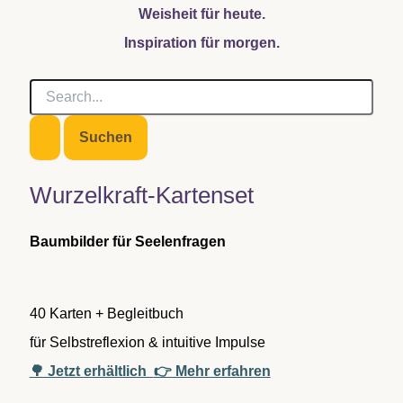
Weisheit für heute.
Inspiration für morgen.
S
u
c
h
e
n
Wurzelkraft-Kartenset
n
a
c
Baumbilder für Seelenfragen
h
:
40 Karten + Begleitbuch
für Selbstreflexion & intuitive Impulse
🌳 Jetzt erhältlich
👉 Mehr erfahren