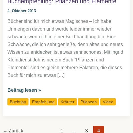
Buchempfehlung: Pflanzen und Elemente
4. Oktober 2013
Bücher sind für mich etwas Magisches – ich habe
Unmengen davon und werde leider immer wieder
schwach, wenn ich in einer Buchhandlung bin. Eine
Schwäche, die ich sehr genieße, denn altes und neues
Wissen zu entdecken ist etwas sehr schönes. Mit Ingrid
Kleindienst-Johns neuem Buch “Pflanzen und
Elemente” sind es gleich mehrere Faktoren, die dieses
Buch für mich zu etwas […]
Buchempfehlung:
Beitrag lesen »
Pflanzen
Buchtipp
Empfehlung
Kräuter
Pflanzen
Video
und
Elemente
←
Zurück
1
…
3
4