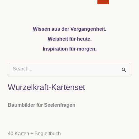
Wissen aus der Vergangenheit.
Weisheit für heute.
Inspiration für morgen.
S
u
c
h
Wurzelkraft-Kartenset
e
n
n
Baumbilder für Seelenfragen
a
c
h
:
40 Karten + Begleitbuch