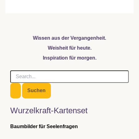
Wissen aus der Vergangenheit.
Weisheit für heute.
Inspiration für morgen.
S
u
c
h
e
n
Wurzelkraft-Kartenset
n
a
c
Baumbilder für Seelenfragen
h
: