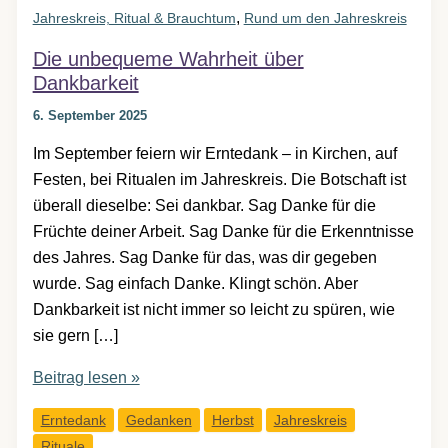
,
Jahreskreis, Ritual & Brauchtum
Rund um den Jahreskreis
Die unbequeme Wahrheit über
Dankbarkeit
6. September 2025
Im September feiern wir Erntedank – in Kirchen, auf
Festen, bei Ritualen im Jahreskreis. Die Botschaft ist
überall dieselbe: Sei dankbar. Sag Danke für die
Früchte deiner Arbeit. Sag Danke für die Erkenntnisse
des Jahres. Sag Danke für das, was dir gegeben
wurde. Sag einfach Danke. Klingt schön. Aber
Dankbarkeit ist nicht immer so leicht zu spüren, wie
sie gern […]
Die
Beitrag lesen »
unbequeme
Erntedank
Gedanken
Herbst
Jahreskreis
Wahrheit
Rituale