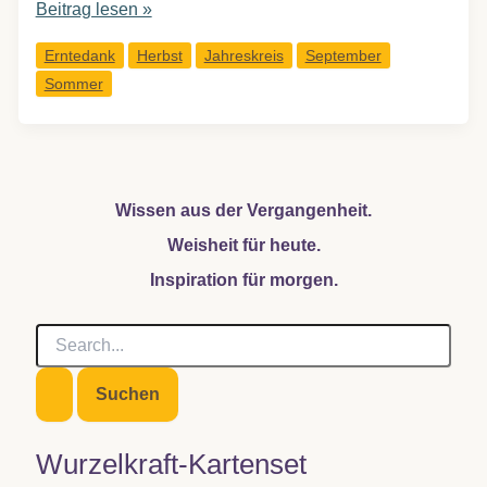
Septemberseufzen
Beitrag lesen »
Erntedank
Herbst
Jahreskreis
September
Sommer
Wissen aus der Vergangenheit.
Weisheit für heute.
Inspiration für morgen.
S
u
c
h
e
n
Wurzelkraft-Kartenset
n
a