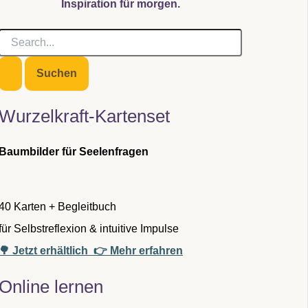
Inspiration für morgen.
S
u
c
h
e
n
Wurzelkraft-Kartenset
n
a
c
Baumbilder für Seelenfragen
h
:
40 Karten + Begleitbuch
für Selbstreflexion & intuitive Impulse
🌳 Jetzt erhältlich
👉 Mehr erfahren
Online lernen