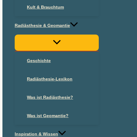
Kult & Brauchtum
Radiästhesie & Geomantie
Geschichte
Radiästhesie-Lexikon
Was ist Radiästhesie?
Was ist Geomantie?
Inspiration & Wissen