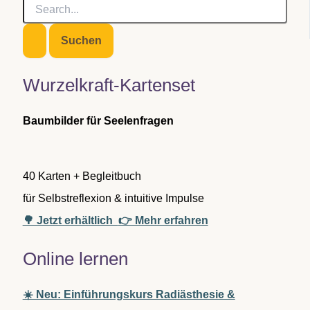
S
u
c
h
e
n
Wurzelkraft-Kartenset
n
a
c
Baumbilder für Seelenfragen
h
:
40 Karten + Begleitbuch
für Selbstreflexion & intuitive Impulse
🌳 Jetzt erhältlich
👉 Mehr erfahren
Online lernen
☀️ Neu: Einführungskurs Radiästhesie &