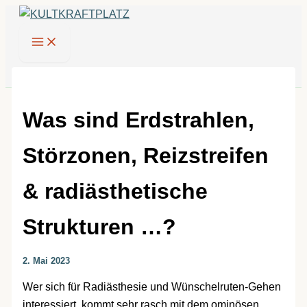
Zum
Inhalt
springen
Was sind Erdstrahlen,
Störzonen, Reizstreifen
& radiästhetische
Strukturen …?
2. Mai 2023
Wer sich für Radiästhesie und Wünschelruten-Gehen
interessiert, kommt sehr rasch mit dem ominösen