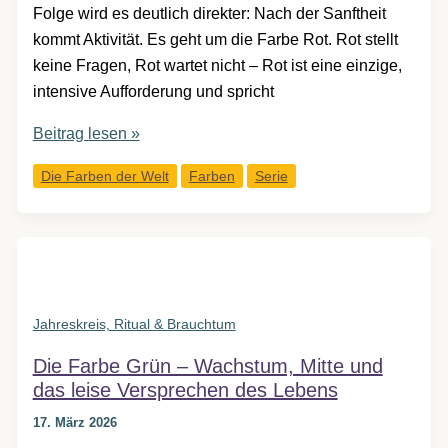
Folge wird es deutlich direkter: Nach der Sanftheit
kommt Aktivität. Es geht um die Farbe Rot. Rot stellt
keine Fragen, Rot wartet nicht – Rot ist eine einzige,
intensive Aufforderung und spricht
Die
Beitrag lesen »
Farbe
Die Farben der Welt
Farben
Serie
Rot
–
Leben,
Kraft
und
der
Jahreskreis, Ritual & Brauchtum
klare
Die Farbe Grün – Wachstum, Mitte und
Impuls
das leise Versprechen des Lebens
zum
Handeln
17. März 2026