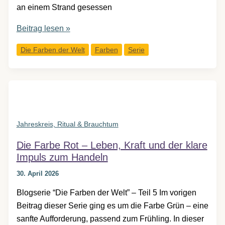
an einem Strand gesessen
Die
Beitrag lesen »
Farbe
Die Farben der Welt
Farben
Serie
Blau
–
Ferne,
Sehnsucht
und
die
Jahreskreis, Ritual & Brauchtum
Kunst
Die Farbe Rot – Leben, Kraft und der klare
der
Impuls zum Handeln
optischen
Täuschung
30. April 2026
Blogserie “Die Farben der Welt” – Teil 5 Im vorigen
Beitrag dieser Serie ging es um die Farbe Grün – eine
sanfte Aufforderung, passend zum Frühling. In dieser