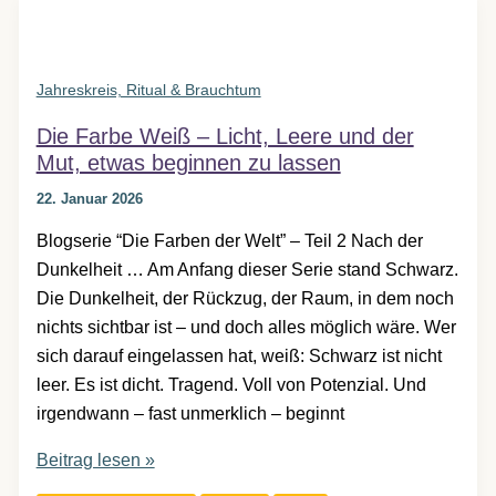
Warnung
und
eine
Jahreskreis, Ritual & Brauchtum
zwiespältige
Die Farbe Weiß – Licht, Leere und der
Geschichte
Mut, etwas beginnen zu lassen
22. Januar 2026
Blogserie “Die Farben der Welt” – Teil 2 Nach der
Dunkelheit … Am Anfang dieser Serie stand Schwarz.
Die Dunkelheit, der Rückzug, der Raum, in dem noch
nichts sichtbar ist – und doch alles möglich wäre. Wer
sich darauf eingelassen hat, weiß: Schwarz ist nicht
leer. Es ist dicht. Tragend. Voll von Potenzial. Und
irgendwann – fast unmerklich – beginnt
Die
Beitrag lesen »
Farbe