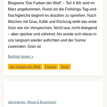
Blogserie “Die Farben der Welt” – Teil 4 Wir sind im
März angekommen. Rund um die Frühlings-Tag-und-
Nachtgleiche beginnt es draußen zu sprießen. Nach
Wochen mit Grau, Kälte und Rückzug wirkt das erste
Grün wie ein Versprechen. Nicht laut, nicht drängend
– aber spürbar und nährend. Als würde sich etwas in
uns langsam wieder aufrichten und der Sonne
zuwenden. Grün ist
Die
Beitrag lesen »
Farbe
Die Farben der Welt
Farben
Serie
Grün
–
Wachstum,
Mitte
und
das
Jahreskreis, Ritual & Brauchtum
leise