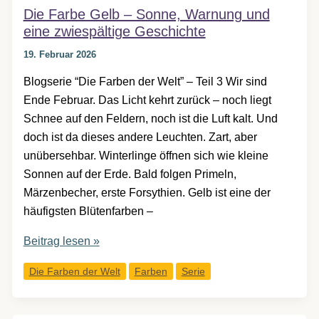
Die Farbe Gelb – Sonne, Warnung und
Versprechen
eine zwiespältige Geschichte
des
Lebens
19. Februar 2026
Blogserie “Die Farben der Welt” – Teil 3 Wir sind
Ende Februar. Das Licht kehrt zurück – noch liegt
Schnee auf den Feldern, noch ist die Luft kalt. Und
doch ist da dieses andere Leuchten. Zart, aber
unübersehbar. Winterlinge öffnen sich wie kleine
Sonnen auf der Erde. Bald folgen Primeln,
Märzenbecher, erste Forsythien. Gelb ist eine der
häufigsten Blütenfarben –
Die
Beitrag lesen »
Farbe
Die Farben der Welt
Farben
Serie
Gelb
–
Sonne,