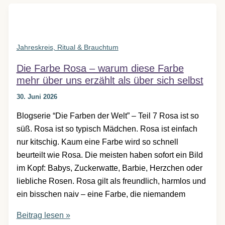
warum
sich
diese
Farbe
Jahreskreis, Ritual & Brauchtum
bis
Die Farbe Rosa – warum diese Farbe
heute
mehr über uns erzählt als über sich selbst
nicht
vereinnahmen
30. Juni 2026
lässt
Blogserie “Die Farben der Welt” – Teil 7 Rosa ist so
süß. Rosa ist so typisch Mädchen. Rosa ist einfach
nur kitschig. Kaum eine Farbe wird so schnell
beurteilt wie Rosa. Die meisten haben sofort ein Bild
im Kopf: Babys, Zuckerwatte, Barbie, Herzchen oder
liebliche Rosen. Rosa gilt als freundlich, harmlos und
ein bisschen naiv – eine Farbe, die niemandem
Die
Beitrag lesen »