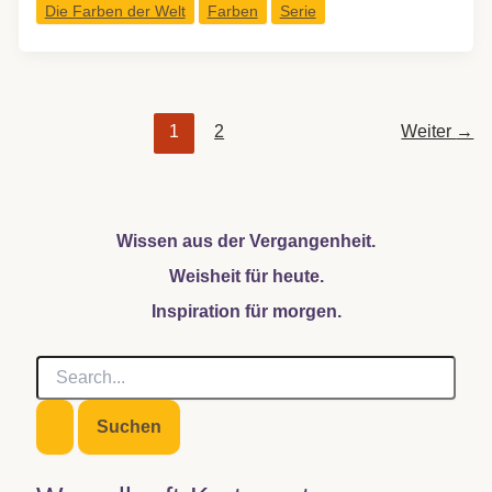
Die Farben der Welt
Farben
Serie
Weiß
–
Licht,
Leere
1
2
Weiter
→
und
der
Mut,
etwas
Wissen aus der Vergangenheit.
beginnen
Weisheit für heute.
zu
lassen
Inspiration für morgen.
S
u
c
h
e
n