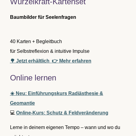
Wurzelkraft-Kartenset
n
a
c
Baumbilder für Seelenfragen
h
:
40 Karten + Begleitbuch
für Selbstreflexion & intuitive Impulse
🌳 Jetzt erhältlich
👉 Mehr erfahren
Online lernen
☀️ Neu: Einführungskurs Radiästhesie &
Geomantie
💻
Online-Kurs: Schutz & Feldveränderung
Lerne in deinem eigenen Tempo – wann und wo du