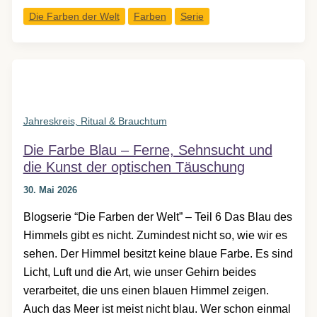
Farbe
Die Farben der Welt
Farben
Serie
Rosa
–
warum
diese
Farbe
mehr
Jahreskreis, Ritual & Brauchtum
über
Die Farbe Blau – Ferne, Sehnsucht und
uns
die Kunst der optischen Täuschung
erzählt
als
30. Mai 2026
über
Blogserie “Die Farben der Welt” – Teil 6 Das Blau des
sich
Himmels gibt es nicht. Zumindest nicht so, wie wir es
selbst
sehen. Der Himmel besitzt keine blaue Farbe. Es sind
Licht, Luft und die Art, wie unser Gehirn beides
verarbeitet, die uns einen blauen Himmel zeigen.
Auch das Meer ist meist nicht blau. Wer schon einmal