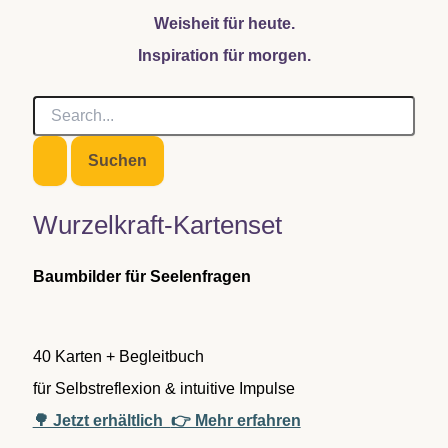
Weisheit für heute.
Inspiration für morgen.
S
u
c
h
e
n
Wurzelkraft-Kartenset
n
a
c
Baumbilder für Seelenfragen
h
:
40 Karten + Begleitbuch
für Selbstreflexion & intuitive Impulse
🌳 Jetzt erhältlich
👉 Mehr erfahren