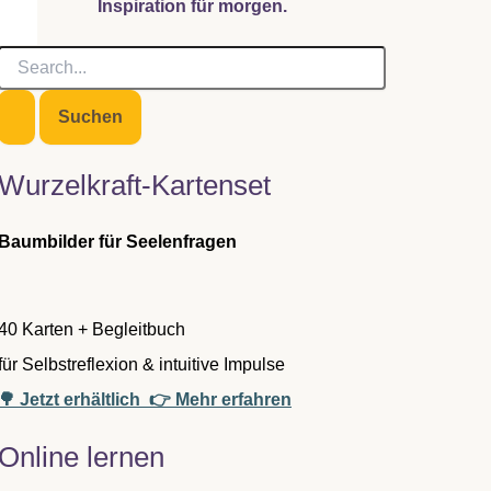
Inspiration für morgen.
S
u
c
h
e
n
Wurzelkraft-Kartenset
n
a
c
Baumbilder für Seelenfragen
h
:
40 Karten + Begleitbuch
für Selbstreflexion & intuitive Impulse
🌳 Jetzt erhältlich
👉 Mehr erfahren
Online lernen