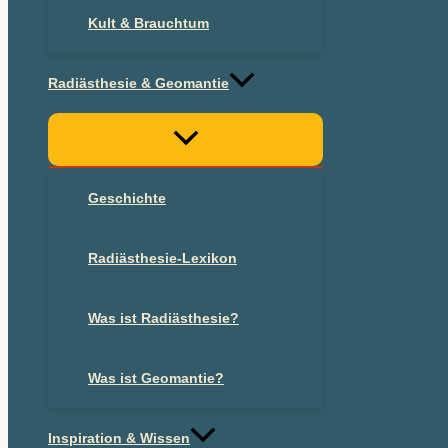
Kult & Brauchtum
Radiästhesie & Geomantie
Geschichte
Radiästhesie-Lexikon
Was ist Radiästhesie?
Was ist Geomantie?
Inspiration & Wissen