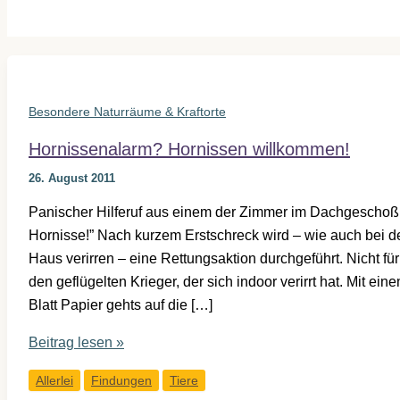
Besondere Naturräume & Kraftorte
Hornissenalarm? Hornissen willkommen!
26. August 2011
Panischer Hilferuf aus einem der Zimmer im Dachgeschoß: “
Hornisse!” Nach kurzem Erstschreck wird – wie auch bei de
Haus verirren – eine Rettungsaktion durchgeführt. Nicht fü
den geflügelten Krieger, der sich indoor verirrt hat. Mit e
Blatt Papier gehts auf die […]
Hornissenalarm?
Beitrag lesen »
Hornissen
Allerlei
Findungen
Tiere
willkommen!