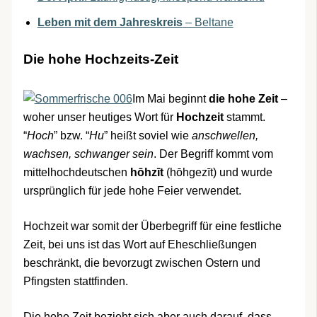
Leben mit dem Jahreskreis
– Beltane
Die hohe Hochzeits-Zeit
Im Mai beginnt
die hohe Zeit
–
woher unser heutiges Wort für
Hochzeit
stammt.
“
Hoch
” bzw. “
Hu
” heißt soviel wie
anschwellen,
wachsen, schwanger sein
. Der Begriff kommt vom
mittelhochdeutschen
hōhzīt
(hōhgezīt) und wurde
ursprünglich für jede hohe Feier verwendet.
Hochzeit war somit der Überbegriff für eine festliche
Zeit, bei uns ist das Wort auf Eheschließungen
beschränkt, die bevorzugt zwischen Ostern und
Pfingsten stattfinden.
Die hohe Zeit bezieht sich aber auch darauf, dass