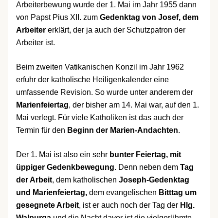
Arbeiterbewung wurde der 1. Mai im Jahr 1955 dann
von Papst Pius XII. zum
Gedenktag von Josef, dem
Arbeiter
erklärt, der ja auch der Schutzpatron der
Arbeiter ist.
Beim zweiten Vatikanischen Konzil im Jahr 1962
erfuhr der katholische Heiligenkalender eine
umfassende Revision. So wurde unter anderem der
Marienfeiertag
, der bisher am 14. Mai war, auf den 1.
Mai verlegt. Für viele Katholiken ist das auch der
Termin für den
Beginn der Marien-Andachten
.
Der 1. Mai ist also ein sehr
bunter Feiertag, mit
üppiger Gedenkbewegung
. Denn neben dem
Tag
der Arbeit
, dem katholischen
Joseph-Gedenktag
und Marienfeiertag,
dem evangelischen
Bitttag um
gesegnete Arbeit
, ist er auch noch der Tag der
Hlg.
Walpurga
und die Nacht davor ist die vielgerühmte