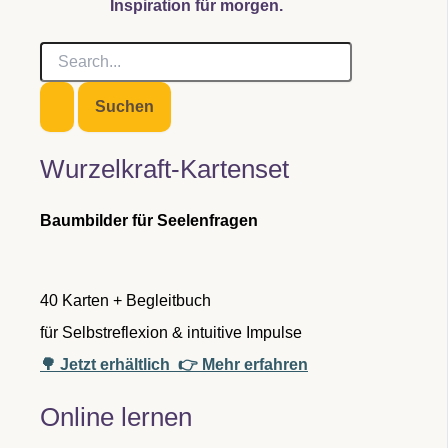
Inspiration für morgen.
S
u
c
h
e
n
Wurzelkraft-Kartenset
n
a
c
Baumbilder für Seelenfragen
h
:
40 Karten + Begleitbuch
für Selbstreflexion & intuitive Impulse
🌳 Jetzt erhältlich
👉 Mehr erfahren
Online lernen