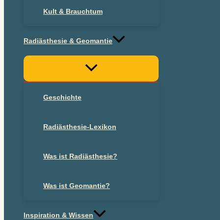
Kult & Brauchtum
Radiästhesie & Geomantie
Geschichte
Radiästhesie-Lexikon
Was ist Radiästhesie?
Was ist Geomantie?
Inspiration & Wissen