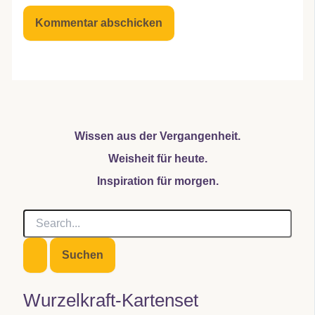
Wissen aus der Vergangenheit.
Weisheit für heute.
Inspiration für morgen.
S
u
c
h
e
n
Wurzelkraft-Kartenset
n
a