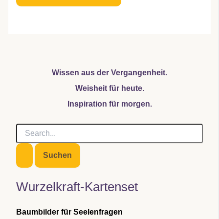
Wissen aus der Vergangenheit.
Weisheit für heute.
Inspiration für morgen.
S
u
c
h
e
n
Wurzelkraft-Kartenset
n
a
c
Baumbilder für Seelenfragen
h