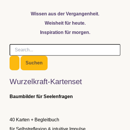
Wissen aus der Vergangenheit.
Weisheit für heute.
Inspiration für morgen.
S
u
c
h
e
n
Wurzelkraft-Kartenset
n
a
c
Baumbilder für Seelenfragen
h
:
40 Karten + Begleitbuch
für Selbstreflexion & intuitive Impulse