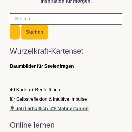
Inspiration für morgen.
S
u
c
h
e
n
Wurzelkraft-Kartenset
n
a
c
Baumbilder für Seelenfragen
h
:
40 Karten + Begleitbuch
für Selbstreflexion & intuitive Impulse
🌳 Jetzt erhältlich
👉 Mehr erfahren
Online lernen