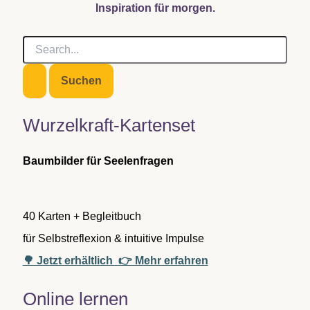
Inspiration für morgen.
S
u
c
h
e
n
Wurzelkraft-Kartenset
n
a
c
Baumbilder für Seelenfragen
h
:
40 Karten + Begleitbuch
für Selbstreflexion & intuitive Impulse
🌳 Jetzt erhältlich
👉 Mehr erfahren
Online lernen