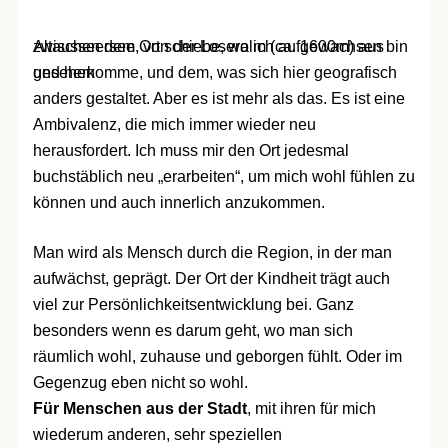
Altausseersee, von der Loseralm (ca. 1600m) aus
zwischen dem Ort schiebe, wo ich aufgewachsen bin
gesehen
und herkomme, und dem, was sich hier geografisch
anders gestaltet. Aber es ist mehr als das. Es ist eine
Ambivalenz, die mich immer wieder neu
herausfordert. Ich muss mir den Ort jedesmal
buchstäblich neu „erarbeiten“, um mich wohl fühlen zu
können und auch innerlich anzukommen.
Man wird als Mensch durch die Region, in der man
aufwächst, geprägt. Der Ort der Kindheit trägt auch
viel zur Persönlichkeitsentwicklung bei. Ganz
besonders wenn es darum geht, wo man sich
räumlich wohl, zuhause und geborgen fühlt. Oder im
Gegenzug eben nicht so wohl.
Für Menschen aus der Stadt
, mit ihren für mich
wiederum anderen, sehr speziellen