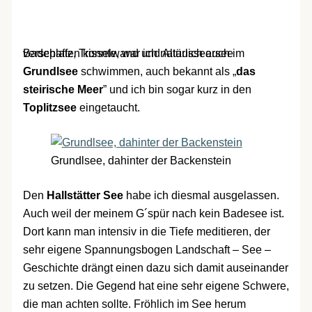
Badeplatz, Trisselwand und Altausseersee
verschaffen konnte, war ich natürlich auch im
Grundlsee
schwimmen, auch bekannt als „
das
steirische Meer
” und ich bin sogar kurz in den
Toplitzsee
eingetaucht.
Grundlsee, dahinter der Backenstein
Den
Hallstätter See
habe ich diesmal ausgelassen.
Auch weil der meinem G´spür nach kein Badesee ist.
Dort kann man intensiv in die Tiefe meditieren, der
sehr eigene Spannungsbogen Landschaft – See –
Geschichte drängt einen dazu sich damit auseinander
zu setzen. Die Gegend hat eine sehr eigene Schwere,
die man achten sollte. Fröhlich im See herum