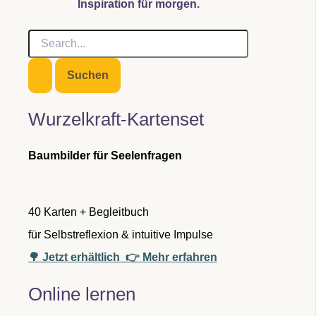
Inspiration für morgen.
S
u
c
h
e
n
Wurzelkraft-Kartenset
n
a
c
Baumbilder für Seelenfragen
h
:
40 Karten + Begleitbuch
für Selbstreflexion & intuitive Impulse
🌳 Jetzt erhältlich
👉 Mehr erfahren
Online lernen