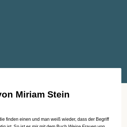
von Miriam Stein
die finden einen und man weiß wieder, dass der Begriff
tig ist. So ist es mir mit dem Buch
Weise Frauen
von