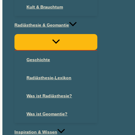
Kult & Brauchtum
Radiästhesie & Geomantie
Geschichte
Radiästhesie-Lexikon
Was ist Radiästhesie?
Was ist Geomantie?
Inspiration & Wissen