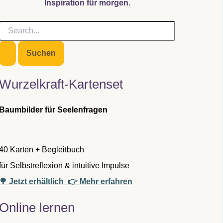
Inspiration für morgen.
S
u
c
h
e
n
Wurzelkraft-Kartenset
n
a
c
Baumbilder für Seelenfragen
h
:
40 Karten + Begleitbuch
für Selbstreflexion & intuitive Impulse
🌳 Jetzt erhältlich
👉 Mehr erfahren
Online lernen