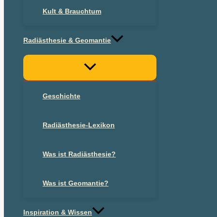
Kult & Brauchtum
Radiästhesie & Geomantie
Geschichte
Radiästhesie-Lexikon
Was ist Radiästhesie?
Was ist Geomantie?
Inspiration & Wissen